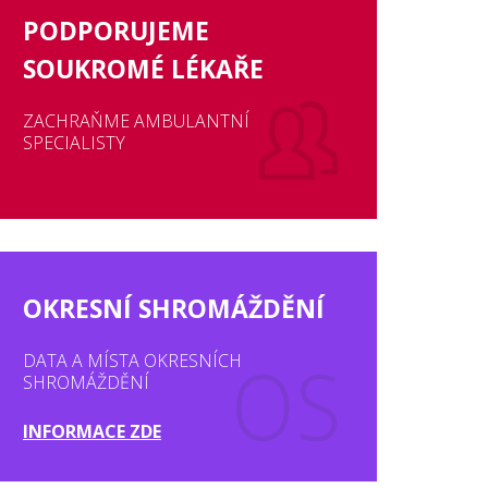
PODPORUJEME
SOUKROMÉ LÉKAŘE
ZACHRAŇME AMBULANTNÍ
SPECIALISTY
OKRESNÍ SHROMÁŽDĚNÍ
DATA A MÍSTA OKRESNÍCH
SHROMÁŽDĚNÍ
INFORMACE ZDE