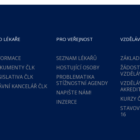
O LÉKAŘE
PRO VEŘEJNOST
VZDĚLÁV
FORMACE
SEZNAM LÉKAŘŮ
ZÁKLAD
KUMENTY ČLK
HOSTUJÍCÍ OSOBY
ŽÁDOST
VZDĚLÁ
GISLATIVA ČLK
PROBLEMATIKA
STÍŽNOSTNÍ AGENDY
VZDĚLÁ
ÁVNÍ KANCELÁŘ ČLK
AKREDI
NAPIŠTE NÁM!
KURZY 
INZERCE
STAVOVS
16