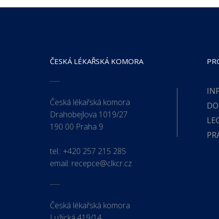
ČESKÁ LÉKAŘSKÁ KOMORA
PR
IN
Česká lékařská komora
DO
Drahobejlova 1019/27
LE
190 00 Praha 9
PR
tel.:
+420 257 215 285
email:
recepce@clkcr.cz
Česká lékařská komora
Lužická 419/14