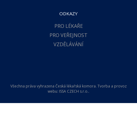
ODKAZY
PRO LÉKAŘE
PRO VEŘEJNOST
VZDĚLÁVÁNÍ
Všechna práva vyhrazena Česká lékařská komora. Tvorba a provoz
webu:
ISSA CZECH s.r.o.
.