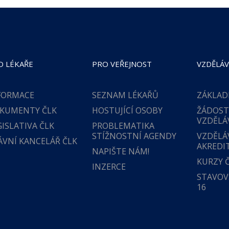
O LÉKAŘE
PRO VEŘEJNOST
VZDĚLÁV
FORMACE
SEZNAM LÉKAŘŮ
ZÁKLAD
KUMENTY ČLK
HOSTUJÍCÍ OSOBY
ŽÁDOST
VZDĚLÁ
GISLATIVA ČLK
PROBLEMATIKA
STÍŽNOSTNÍ AGENDY
VZDĚLÁ
ÁVNÍ KANCELÁŘ ČLK
AKREDI
NAPIŠTE NÁM!
KURZY 
INZERCE
STAVOVS
16