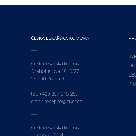
ČESKÁ LÉKAŘSKÁ KOMORA
PR
IN
Česká lékařská komora
DO
Drahobejlova 1019/27
LE
190 00 Praha 9
PR
tel.:
+420 257 215 285
email:
recepce@clkcr.cz
Česká lékařská komora
Lužická 419/14