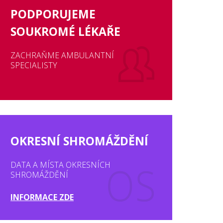
PODPORUJEME
SOUKROMÉ LÉKAŘE
ZACHRAŇME AMBULANTNÍ
SPECIALISTY
OKRESNÍ SHROMÁŽDĚNÍ
DATA A MÍSTA OKRESNÍCH
SHROMÁŽDĚNÍ
INFORMACE ZDE