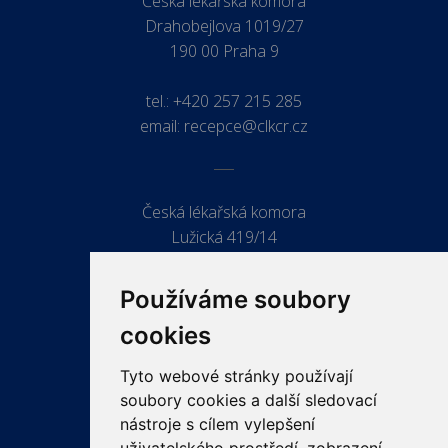
Česká lékařská komora
Drahobejlova 1019/27
190 00 Praha 9
tel.:
+420 257 215 285
email:
recepce@clkcr.cz
Česká lékařská komora
Lužická 419/14
779 00 Olomouc
Používáme soubory
cookies
Tyto webové stránky používají
ODKAZY
soubory cookies a další sledovací
PRO LÉKAŘE
nástroje s cílem vylepšení