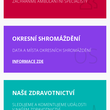
ZACHRAŇME AMBULANTNÍ SPECIALISTY
OKRESNÍ SHROMÁŽDĚNÍ
DATA A MÍSTA OKRESNÍCH SHROMÁŽDĚNÍ
INFORMACE ZDE
NAŠE ZDRAVOTNICTVÍ
SLEDUJEME A KOMENTUJEME UDÁLOSTI
V NAŠEM ZDRAVOTNICTVÍ