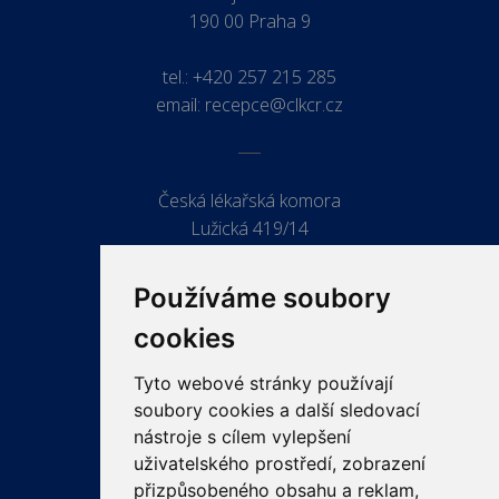
190 00 Praha 9
tel.:
+420 257 215 285
email:
recepce@clkcr.cz
Česká lékařská komora
Lužická 419/14
779 00 Olomouc
Používáme soubory
cookies
Tyto webové stránky používají
ODKAZY
soubory cookies a další sledovací
PRO LÉKAŘE
nástroje s cílem vylepšení
uživatelského prostředí, zobrazení
PRO VEŘEJNOST
přizpůsobeného obsahu a reklam,