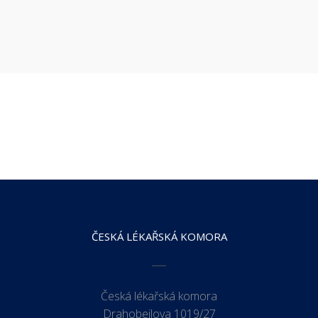
ČESKÁ LÉKAŘSKÁ KOMORA
Česká lékařská komora
Drahobejlova 1019/27