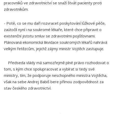
pracovníků ve zdravotnictví se snaží štvát pacienty proti
zdravotníkům.
- Poté, co se mu daří rozvracet poskytování lůžkové péče,
zaútočil nyní i na soukromé lékaře, které chce připravit o
existenční jistotu smluv se zdravotními pojišťovnami.
Plánovaná ekonomická likvidace soukromých lékařů nahrává
velkým řetězcům, jejichž zájmy ministr Vojtěch zastupuje.
Předseda vlády má samozřejmě plné právo rozhodovat o
tom, s kým chce spolupracovat a vybírat si tedy své
ministry, tím, že podporuje neschopného ministra Vojtěcha,
však na sebe Andrej Babiš bere přímou zodpovědnost za
stav českého zdravotnictví.