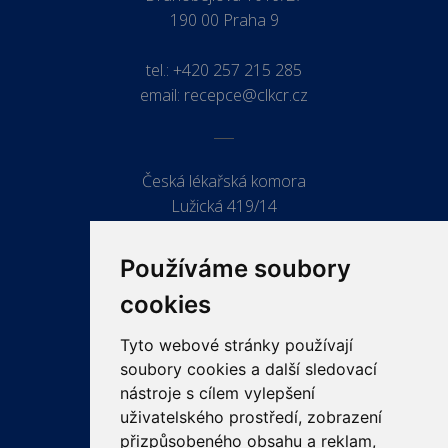
190 00 Praha 9
tel.:
+420 257 215 285
email:
recepce@clkcr.cz
Česká lékařská komora
Lužická 419/14
779 00 Olomouc
Používáme soubory
cookies
Tyto webové stránky používají
ODKAZY
soubory cookies a další sledovací
PRO LÉKAŘE
nástroje s cílem vylepšení
uživatelského prostředí, zobrazení
PRO VEŘEJNOST
přizpůsobeného obsahu a reklam,