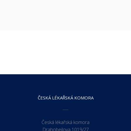
ČESKÁ LÉKAŘSKÁ KOMORA
Česká lékařská komora
Drahobejlova 1019/27