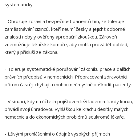
systematicky
- Ohrožuje zdraví a bezpečnost pacientů tím, že toleruje
zaměstnávání cizinců, kteří neumí česky a jejichž odborné
znalosti nebyly ověřeny aprobační zkouškou. Zároveň
znemožňuje lékařské komoře, aby mohla provádět dohled,
který jí přísluší ze zákona.
- Toleruje systematické porušování zákoníku práce a dalších
právních předpisů v nemocnicích. Přepracovaní zdravotníci
přitom častěji chybují a mohou neúmyslně poškodit pacienty.
- V situaci, kdy na účtech pojišťoven leží ladem miliardy korun,
přivádí svojí úhradovou vyhláškou ke krachu desítky malých
nemocnic a do ekonomických problémů soukromé lékaře.
- Lživými prohlášeními o údajně vysokých příjmech