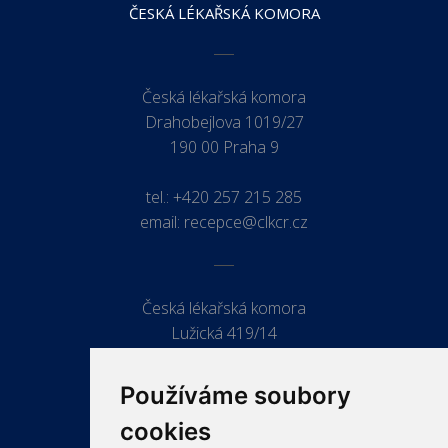
ČESKÁ LÉKAŘSKÁ KOMORA
Česká lékařská komora
Drahobejlova 1019/27
190 00 Praha 9
tel.:
+420 257 215 285
email:
recepce@clkcr.cz
Česká lékařská komora
Lužická 419/14
779 00 Olomouc
Používáme soubory
cookies