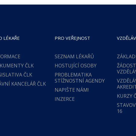
O LÉKAŘE
PRO VEŘEJNOST
VZDĚLÁV
FORMACE
SEZNAM LÉKAŘŮ
ZÁKLAD
KUMENTY ČLK
HOSTUJÍCÍ OSOBY
ŽÁDOST
VZDĚLÁ
GISLATIVA ČLK
PROBLEMATIKA
STÍŽNOSTNÍ AGENDY
VZDĚLÁ
ÁVNÍ KANCELÁŘ ČLK
AKREDI
NAPIŠTE NÁM!
KURZY 
INZERCE
STAVOVS
16