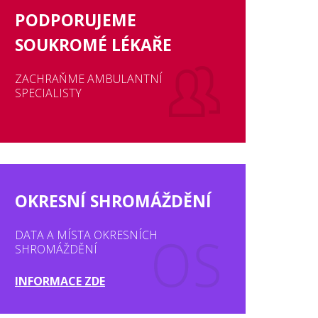
PODPORUJEME
SOUKROMÉ LÉKAŘE
ZACHRAŇME AMBULANTNÍ
SPECIALISTY
OKRESNÍ SHROMÁŽDĚNÍ
DATA A MÍSTA OKRESNÍCH
SHROMÁŽDĚNÍ
INFORMACE ZDE