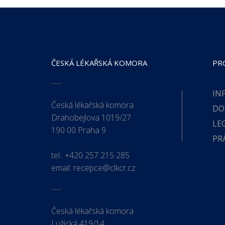
ČESKÁ LÉKAŘSKÁ KOMORA
PR
IN
Česká lékařská komora
DO
Drahobejlova 1019/27
LE
190 00 Praha 9
PR
tel.:
+420 257 215 285
email:
recepce@clkcr.cz
Česká lékařská komora
Lužická 419/14