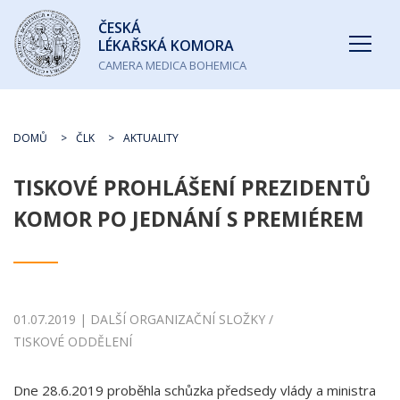
Česká
ČESKÁ
lékařská
LÉKAŘSKÁ KOMORA
komora
CAMERA MEDICA BOHEMICA
DOMŮ
ČLK
AKTUALITY
TISKOVÉ PROHLÁŠENÍ PREZIDENTŮ
KOMOR PO JEDNÁNÍ S PREMIÉREM
01.07.2019 | DALŠÍ ORGANIZAČNÍ SLOŽKY /
TISKOVÉ ODDĚLENÍ
Dne 28.6.2019 proběhla schůzka předsedy vlády a ministra