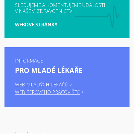
SLEDUJEME A KOMENTUJEME UDÁLOSTI
V NAŠEM ZDRAVOTNICTVÍ
WEBOVÉ STRÁNKY
INFORMACE
PRO MLADÉ LÉKAŘE
WEB MLADÝCH LÉKAŘŮ
WEB FÉROVÉHO PRACOVIŠTĚ