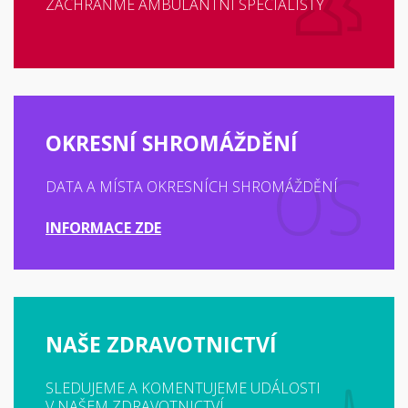
ZACHRAŇME AMBULANTNÍ SPECIALISTY
OKRESNÍ SHROMÁŽDĚNÍ
DATA A MÍSTA OKRESNÍCH SHROMÁŽDĚNÍ
INFORMACE ZDE
NAŠE ZDRAVOTNICTVÍ
SLEDUJEME A KOMENTUJEME UDÁLOSTI
V NAŠEM ZDRAVOTNICTVÍ