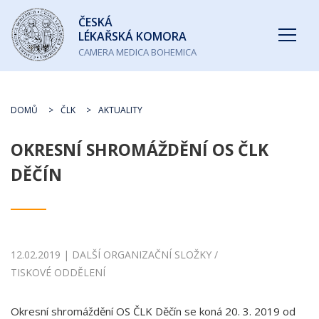
Česká
ČESKÁ
lékařská
LÉKAŘSKÁ KOMORA
komora
CAMERA MEDICA BOHEMICA
DOMŮ
ČLK
AKTUALITY
OKRESNÍ SHROMÁŽDĚNÍ OS ČLK
DĚČÍN
12.02.2019 | DALŠÍ ORGANIZAČNÍ SLOŽKY /
TISKOVÉ ODDĚLENÍ
Okresní shromáždění OS ČLK Děčín se koná 20. 3. 2019 od