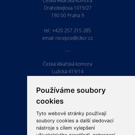
Česká lékařská komora
Drahobejlova 1019/27
190 00 Praha 9
tel.:
+420 257 215 285
email:
recepce@clkcr.cz
Česká lékařská komora
Lužická 419/14
779 00 Olomouc
Používáme soubory
cookies
Tyto webové stránky používají
ODKAZY
soubory cookies a další sledovací
PRO LÉKAŘE
nástroje s cílem vylepšení