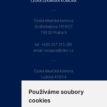
ČESKÁ LÉKAŘSKÁ KOMORA
Česká lékařská komora
Drahobejlova 1019/27
190 00 Praha 9
tel.:
+420 257 215 285
email:
recepce@clkcr.cz
Česká lékařská komora
Lužická 419/14
779 00 Olomouc
Používáme soubory
cookies