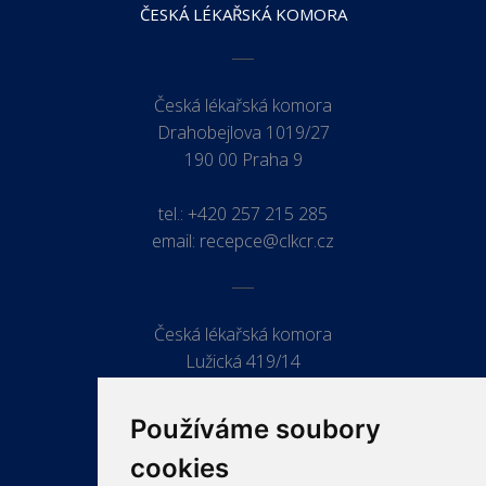
ČESKÁ LÉKAŘSKÁ KOMORA
Česká lékařská komora
Drahobejlova 1019/27
190 00 Praha 9
tel.:
+420 257 215 285
email:
recepce@clkcr.cz
Česká lékařská komora
Lužická 419/14
779 00 Olomouc
Používáme soubory
cookies