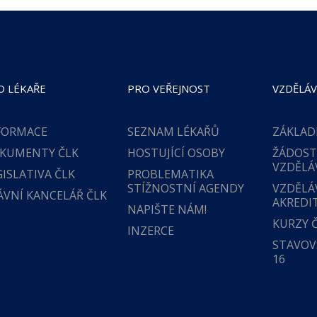
O LÉKAŘE
PRO VEŘEJNOST
VZDĚLÁV
FORMACE
SEZNAM LÉKAŘŮ
ZÁKLAD
KUMENTY ČLK
HOSTUJÍCÍ OSOBY
ŽÁDOST
VZDĚLÁ
GISLATIVA ČLK
PROBLEMATIKA
STÍŽNOSTNÍ AGENDY
VZDĚLÁ
ÁVNÍ KANCELÁŘ ČLK
AKREDI
NAPIŠTE NÁM!
KURZY 
INZERCE
STAVOVS
16