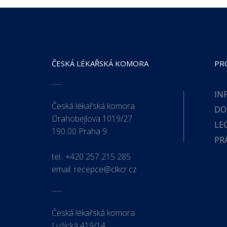
ČESKÁ LÉKAŘSKÁ KOMORA
PR
IN
Česká lékařská komora
DO
Drahobejlova 1019/27
LE
190 00 Praha 9
PR
tel.:
+420 257 215 285
email:
recepce@clkcr.cz
Česká lékařská komora
Lužická 419/14