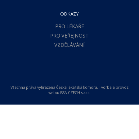
ODKAZY
PRO LÉKAŘE
PRO VEŘEJNOST
VZDĚLÁVÁNÍ
Všechna práva vyhrazena Česká lékařská komora. Tvorba a provoz
webu:
ISSA CZECH s.r.o.
.