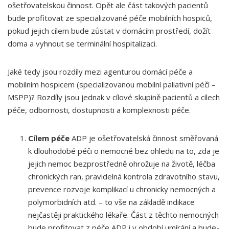
ošetřovatelskou činnost. Opět ale část takových pacientů
bude profitovat ze specializované péče mobilních hospiců,
pokud jejich cílem bude zůstat v domácím prostředí, dožít
doma a vyhnout se terminální hospitalizaci.
Jaké tedy jsou rozdíly mezi agenturou domácí péče a
mobilním hospicem (specializovanou mobilní paliativní péčí –
MSPP)? Rozdíly jsou jednak v cílové skupině pacientů a cílech
péče, odbornosti, dostupnosti a komplexnosti péče.
Cílem péče
ADP je ošetřovatelská činnost směřovaná
k dlouhodobé péči o nemocné bez ohledu na to, zda je
jejich nemoc bezprostředně ohrožuje na životě, léčba
chronických ran, pravidelná kontrola zdravotního stavu,
prevence rozvoje komplikací u chronicky nemocných a
polymorbidních atd. – to vše na základě indikace
nejčastěji praktického lékaře. Část z těchto nemocných
bude profitovat z péče ADP i v období umírání a bude-