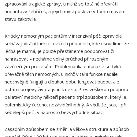
zpracování tragické zprávy, u nichž se totálně převrátil
hodnotový žebříček, a jejich mysl posléze v tomto novém
stavu zakotvila.
Kriticky nemocným pacientům v intenzivní péči zpravidla
selhávají vitální funkce a v těch případech, kde usoudíme, že
léčba je marná, je pouze přestaneme podporovat či
nahrazovat – necháme volný průchod přirozeným
závěrečným procesům. Problematika eutanazie se týká
převážně těch nemocných, u nichž vitální funkce nadále
neochvějně fungují a dlouhou dobu fungovat budou, ale
ostatní projevy života jsou k nežití. Přes veškerou podporu
paliativní medicíny někteří pacienti trpí způsobem, který je,
eufemisticky řečeno, nezáviděníhodný. A vědí, že jsou, i při
sebelepší péči, v naprosto bezvýchodné situaci.
Zásadním způsobem se změnila věková struktura a způsob
stonání. Před 100 lety se stonalo krátce a umíralo rychle,