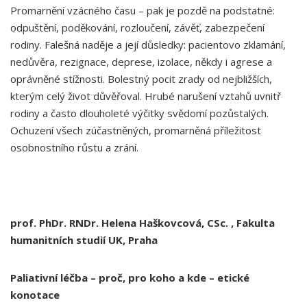
Promarnění vzácného času – pak je pozdě na podstatné:
odpuštění, poděkování, rozloučení, závěť, zabezpečení
rodiny. Falešná naděje a její důsledky: pacientovo zklamání,
nedůvěra, rezignace, deprese, izolace, někdy i agrese a
oprávněné stížnosti. Bolestný pocit zrady od nejbližších,
kterým celý život důvěřoval. Hrubé narušení vztahů uvnitř
rodiny a často dlouholeté výčitky svědomí pozůstalých.
Ochuzení všech zúčastněných, promarněná příležitost
osobnostního růstu a zrání.
prof. PhDr. RNDr. Helena Haškovcová, CSc. ,
Fakulta
humanitních studií UK, Praha
Paliativní léčba – proč, pro koho a kde – etické
konotace