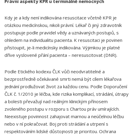
Právní aspekty KPR u terminálně nemocných
Kdy je a kdy není indikována resuscitace včetně KPR je
otázkou medicínskou, nikoli právní. Lékař či jiný zdravotník
postupuje podle pravidel vědy a uznávaných postupů, s
ohledem na individualitu pacienta. K resuscitaci je povinen
přistoupit, je-li medicínsky indikována. Výjimkou je platné
dříve vyslovené přání pacienta – neresuscitovat (DNR).
Podle Etického kodexu ČLK vůči neodvratitelné a
bezprostředně očekávané smrti nemá být cílem lékařova
jednání prodlužovat život za každou cenu. Podle Doporučení
ČLK č. 1/2010 je léčba, kde rizika komplikací, strádání, útrapy
a bolesti převažují nad reálným klinickým přínosem
zvoleného postupu v rozporu s Chartou práv umírajících.
Neexistuje povinnost zahajovat marnou a neúčelnou léčbu
nebo v ní pokračovat. Boj proti strádání a utrpení s
respektováním lidské důstojnosti je prioritou. Ochrana