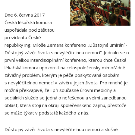
Dne 6. června 2017
Česká lékařská komora
uspořádala pod záštitou
prezidenta České
republiky ing. Miloše Zemana konferenci „Důstojné umírání -
Důstojný závěr života s nevyléčitelnou nemocí“. Jednalo se o
první velkou interdisciplinární konferenci, kterou chce Česká
lékařská komora upozornit na celospolečensky mimořádně
závažný problém, kterým je péče poskytovaná osobám
s nevyléčitelnou nemocí v závěru jejich života. Pro mnohé je
možná překvapivé, že i při současné úrovni medicíny a
sociálních služeb se jedná o neřešenou a velmi zanedbanou
oblast, která stojí na okraji společenského zájmu, přestože
se může týkat v podstatě každého z nás.
Důstojný závěr života s nevyléčitelnou nemocí a slušné