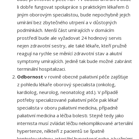
li dobře fungovat spolupráce s praktickým lékařem či
jiným oborovým specialistou, bude nepochybně jejich
umírání bez zbytečného utrpení a v důstojných
podmínkách. Menší část umírajících v domácím
prostředí bude ale vyžadovat 24 hodinový servis
nejen zdravotní sestry, ale také lékaře, kteří pružně
reagují na rychle se měnící zdravotní stav a akutní
symptomy umírajících. Jedině tak bude možné zabránit
terminální hospitalizaci.
Odbornost
v rovině obecné paliativní péče zajišťuje
z pohledu lékaře oborový specialista (onkolog,
kardiolog, neurolog, neonatolog atd.). V případě
potřeby specializované paliativní péče pak lékař
specialista v oboru paliativní medicína, případně
paliativní medicína a léčba bolesti. Stejně tedy jako
internista musí zvládat léčbu nekomplikované arteriální
hypertenze, někteří z pacientů se špatně
kontrolovatelnou arteriální hypertenzí nebo závažnými