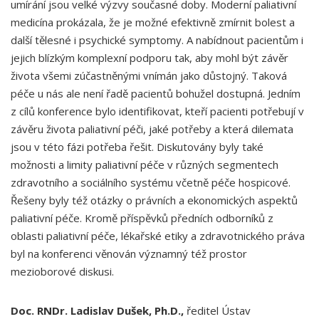
umírání jsou velké výzvy současné doby. Moderní paliativní
medicína prokázala, že je možné efektivně zmírnit bolest a
další tělesné i psychické symptomy. A nabídnout pacientům i
jejich blízkým komplexní podporu tak, aby mohl být závěr
života všemi zúčastněnými vnímán jako důstojný. Taková
péče u nás ale není řadě pacientů bohužel dostupná. Jedním
z cílů konference bylo identifikovat, kteří pacienti potřebují v
závěru života paliativní péči, jaké potřeby a která dilemata
jsou v této fázi potřeba řešit. Diskutovány byly také
možnosti a limity paliativní péče v různých segmentech
zdravotního a sociálního systému včetně péče hospicové.
Řešeny byly též otázky o právních a ekonomických aspektů
paliativní péče. Kromě příspěvků předních odborníků z
oblasti paliativní péče, lékařské etiky a zdravotnického práva
byl na konferenci věnován významný též prostor
mezioborové diskusi.
Doc. RNDr. Ladislav Dušek, Ph.D
.,
ředitel Ústav