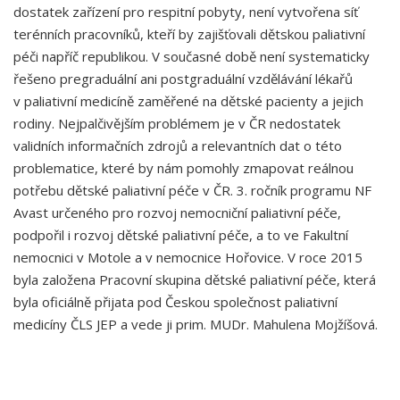
dostatek zařízení pro respitní pobyty, není vytvořena síť
terénních pracovníků, kteří by zajišťovali dětskou paliativní
péči napříč republikou. V současné době není systematicky
řešeno pregraduální ani postgraduální vzdělávání lékařů
v paliativní medicíně zaměřené na dětské pacienty a jejich
rodiny. Nejpalčivějším problémem je v ČR nedostatek
validních informačních zdrojů a relevantních dat o této
problematice, které by nám pomohly zmapovat reálnou
potřebu dětské paliativní péče v ČR. 3. ročník programu NF
Avast určeného pro rozvoj nemocniční paliativní péče,
podpořil i rozvoj dětské paliativní péče, a to ve Fakultní
nemocnici v Motole a v nemocnice Hořovice. V roce 2015
byla založena Pracovní skupina dětské paliativní péče, která
byla oficiálně přijata pod Českou společnost paliativní
medicíny ČLS JEP a vede ji prim. MUDr. Mahulena Mojžíšová.