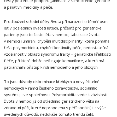
cesty potřebuje podporu „animace v rámci křehké geriatrie“
a paliativní medicíny a péče.
Prodloužení střední délky života při narození o téměř osm
let v posledních dvaceti letech, přičemž pro geriatrické
pacienty jsou to často léta v nemoci, tabuizace života
v nemoci i umírání, chybění multidisciplinarity, která pomáhá
řešit polymorbiditu, chybění kontinuity péče, nedostatečná
vzdělanost v oblasti syndromu frailty – geriatrické křehkosti.
Péče, při které dobře nefunguje komunikace, a která má
patriarchální přístup k roli nemocného a jeho blízkých.
To jsou důvody diskriminace křehkých a nevyléčitelně
nemocných v rámci českého zdravotnictví, sociálního
systému, i ve společnosti. Polymorbidita vede k závislosti
života v nemoci již od středního geriatrického věku na
zdravotní péči, které nepropojena s péčí sociální, i z výše
uvedených důvodů, nedokáže tomuto trendu čelit.