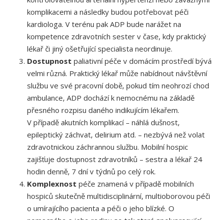
komplikacemi a následky budou potřebovat péči
kardiologa. V terénu pak ADP bude narážet na
kompetence zdravotních sester v čase, kdy praktický
lékař či jiný ošetřující specialista neordinuje.
Dostupnost
paliativní péče v domácím prostředí bývá
velmi různá. Praktický lékař může nabídnout návštěvní
službu ve své pracovní době, pokud tím neohrozí chod
ambulance, ADP dochází k nemocnému na základě
přesného rozpisu daného indikujícím lékařem.
V případě akutních komplikací – náhlá dušnost,
epileptický záchvat, delirium atd. – nezbývá než volat
zdravotnickou záchrannou službu. Mobilní hospic
zajišťuje dostupnost zdravotníků – sestra a lékař 24
hodin denně, 7 dní v týdnů po celý rok.
Komplexnost
péče znamená v případě mobilních
hospiců skutečně multidisciplinární, multioborovou péči
o umírajícího pacienta a péči o jeho blízké. O