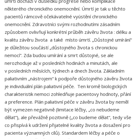
úmrtí dochází v důsledku progrese nebo komplikace
některého chronického onemocnění. Úmrtí je tak u těchto
pacientů rámcově očekávatelné vyústění chronického
onemocnění. Zdravotníci svými rozhodnutími zásadním
způsobem ovlivňují konkrétní průběh závěru života : délku a
kvalitu závěru života a také místo úmrtí. „Důstojné umírání“
je důležitou součástí „důstojného života s chronickou
nemocí“. Zda budou umírání a smrt důstojné, se ale
nerozhoduje až v posledních hodinách a minutách, ale
v posledních měsících, týdnech a dnech života. Základním
paliativním „nástrojem“ k podpoře důstojného závěru života
je individuální plán paliativní péče. Ten kromě biologických
charakteristik nemoci zohledňuje pacientovy hodnoty, přání
a preference. Plán paliativní péče v závěru života by neměl
být vymezen negativně (limitace léčby, „co nebudeme
dělat“), ale převážně pozitivně („co budeme dělat“, tedy vše
co přispívá k udržení přijatelné kvality života a dosažení pro
pacienta významných cílů). Standardem léčby a péče o