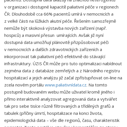
v organizaci i dostupné kapacitě paliativní péče v regionech
ČR. Dlouhodobě cca 66% pacientů umírá v nemocnicích a
z velké části na lůžkách akutní péče. Řešením samozřejmě
nemůže být skoková výstavba nových zařízení (např.
hospiců) a masivní přesun umírajících. Avšak již nyní
dostupná data umožňují plánovitě přizpůsobovat péči
v nemocnicích a dalších zdravotnických zařízeních a
inkorporovat tak paliativní péči efektivně do stávající
infrastruktury. ÚZIS ČR může pro tuto optimalizaci nabídnout
zejména data z databáze zemřelých a z Národního registru
hospitalizací a jejich analýzu již začal zpřístupňovat on-line na
zcela novém portálu
www.paliativnídata.cz
. Na tomto
postupně budovaném webu může uživatel kromě jiného i
přímo interaktivně analyzovat agregovaná data a vytvářet
tak pro sebe tisíce různě filtrovaných a tříděných grafů a
tabulek (příčiny úmrtí, hospitalizace na konci života,
epidemiologická data – vše dle regionů, času, charakteristik