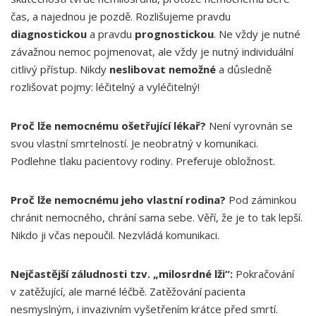
čas, a najednou je pozdě. Rozlišujeme pravdu
diagnostickou
a pravdu
prognostickou
. Ne vždy je nutné
závažnou nemoc pojmenovat, ale vždy je nutný individuální
citlivý přístup. Nikdy
neslibovat nemožné
a důsledně
rozlišovat pojmy: léčitelný a vyléčitelný!
Proč lže nemocnému ošetřující lékař?
Není vyrovnán se
svou vlastní smrtelností. Je neobratný v komunikaci.
Podlehne tlaku pacientovy rodiny. Preferuje obložnost.
Proč lže nemocnému jeho vlastní rodina?
Pod záminkou
chránit nemocného, chrání sama sebe. Věří, že je to tak lepší.
Nikdo ji včas nepoučil. Nezvládá komunikaci.
Nejčastější záludnosti tzv. „milosrdné lži“:
Pokračování
v zatěžující, ale marné léčbě. Zatěžování pacienta
nesmyslným, i invazivním vyšetřením krátce před smrtí.