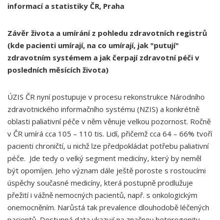
informací a statistiky ČR, Praha
Závěr života a umírání z pohledu zdravotních registrů
(kde pacienti umírají, na co umírají, jak "putují"
zdravotním systémem a jak čerpají zdravotní péči v
posledních měsících života)
ÚZIS ČR nyní postupuje v procesu rekonstrukce Národního
zdravotnického informačního systému (NZIS) a konkrétně
oblasti paliativní péče v něm věnuje velkou pozornost. Ročně
v ČR umírá cca 105 – 110 tis. Lidí, přičemž cca 64 – 66% tvoří
pacienti chroničtí, u nichž lze předpokládat potřebu paliativní
péče. Jde tedy o velký segment medicíny, který by neměl
být opomíjen. Jeho význam dále ještě poroste s rostoucími
úspěchy současné medicíny, která postupně prodlužuje
přežití i vážně nemocných pacientů, např. s onkologickým
onemocněním. Narůstá tak prevalence dlouhodobě léčených
pacientů. Dostupná data ukazují na značnou heterogenitu