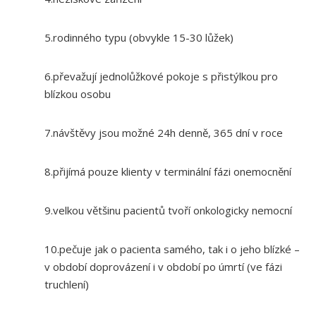
5.rodinného typu (obvykle 15-30 lůžek)
6.převažují jednolůžkové pokoje s přistýlkou pro
blízkou osobu
7.návštěvy jsou možné 24h denně, 365 dní v roce
8.přijímá pouze klienty v terminální fázi onemocnění
9.velkou většinu pacientů tvoří onkologicky nemocní
10.pečuje jak o pacienta samého, tak i o jeho blízké –
v období doprovázení i v období po úmrtí (ve fázi
truchlení)