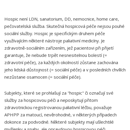
Hospic není LDN, sanatorium, DD, nemocnice, home care,
pečovatelská služba. Skutečná hospicová péče nejsou pouhé
sociální služby. Hospic je specifickým druhem péče
využívajícím některé nástroje paliativní medicíny. Je
zdravotně-sociálním zařízením, jež pacientovi při přijetí
garantuje, že nebude trpět nesnesitelnou bolestí (=
zdravotní péče), za každých okolností zůstane zachována
jeho lidská důstojnost (= sociální péče) a v posledních chvílích
nezůstane osamocen (= sociální péče).
Subjekty, které se prohlašují za "hospic" či označují své
služby za hospicovou péči a neposkytují přitom
zdravotnickou registrovanou paliativní léčbu, považuje
APHPP za matoucí, nevěrohodné, v některých případech
dokonce za podvodné. Některé subjekty mají ušlechtilé
myšlenky a snahy, ale opravdovou hospicovou péči