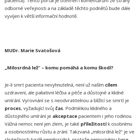
pacienta). Tento portál je otevřen i komentářům ze strany
odborné veřejnosti a na základě těchto podnětů bude dále
vyvíjen k větší informační hodnotě.
MUDr. Marie Svatošová
„Milosrdná lež“ – komu pomáhá a komu škodí?
Je-li smrt pacienta nevyhnutelná, není už naším
cílem
uzdravení, ale paliativní léčba a péče a důstojné a klidné
umírání. Vyrovnání se s neodvratitelnou a blížící se smrtí je
proces
, vyžadující svůj
čas
. Podmínkou klidného a
důstojného umírání je
akceptace
pacientem i jeho rodinou.
Vážná nemoc není jen zlem, je také
příležitostí
k osobnímu
a osobnostnímu růstu a zrání. Takzvaná „milosrdná lež“ je ve
skutečnosti tvrdě nemilosrdná, protože nemocnému bere