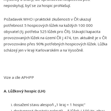
neposkytují, byť se za hospic prohlašují.
Požadavek WHO i praktické zkušenosti v ČR ukazují
potřebnost 5 hospicových lůžek na každých 100 000
obyvatel (tj. potřeba 525 lůžek pro ČR). Stávající kapacita
provozovaných lůžek na území ČR j 474, tzn. aktuálně je v ČR
provozováno přes 90% potřebných hospicových lůžek. Lůžka
scházejí jen v kraji Karlovarském a na Vysočině.
Vize a cíle APHPP
A. Lůžkový hospic (LH)
dosažení stavu alespoň „1 kraj = 1 hospic“
dostupnost (hustota pokrytí) - 5 lůžek / 100 tis. obyv.