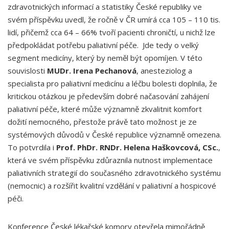
zdravotnických informací a statistiky České republiky ve
svém příspěvku uvedl, že ročně v ČR umírá cca 105 – 110 tis.
lidí, přičemž cca 64 – 66% tvoří pacienti chroničtí, u nichž lze
předpokládat potřebu paliativní péče. Jde tedy o velký
segment medicíny, který by neměl být opomíjen. V této
souvislosti
MUDr. Irena Pechanová
, anesteziolog a
specialista pro paliativní medicínu a léčbu bolesti doplnila, že
kritickou otázkou je především dobré načasování zahájení
paliativní péče, které může významně zkvalitnit komfort
dožití nemocného, přestože právě tato možnost je ze
systémových důvodů v České republice významně omezena.
To potvrdila i
Prof. PhDr. RNDr. Helena Haškovcová, CSc.
,
která ve svém příspěvku zdůraznila nutnost implementace
paliativních strategií do současného zdravotnického systému
(nemocnic) a rozšířit kvalitní vzdělání v paliativní a hospicové
péči.
Konference České lékařské komory otevřela mimořádně