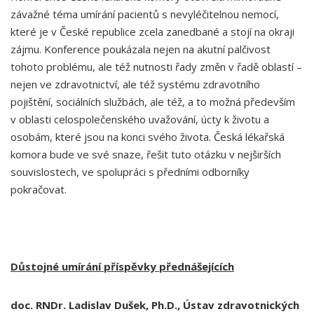
závažné téma umírání pacientů s nevyléčitelnou nemocí,
které je v České republice zcela zanedbané a stojí na okraji
zájmu. Konference poukázala nejen na akutní palčivost
tohoto problému, ale též nutnosti řady změn v řadě oblastí –
nejen ve zdravotnictví, ale též systému zdravotního
pojištění, sociálních službách, ale též, a to možná především
v oblasti celospolečenského uvažování, úcty k životu a
osobám, které jsou na konci svého života. Česká lékařská
komora bude ve své snaze, řešit tuto otázku v nejširších
souvislostech, ve spolupráci s předními odborníky
pokračovat.
Důstojné umírání příspěvky přednášejících
doc. RNDr. Ladislav Dušek, Ph.D., Ústav zdravotnických