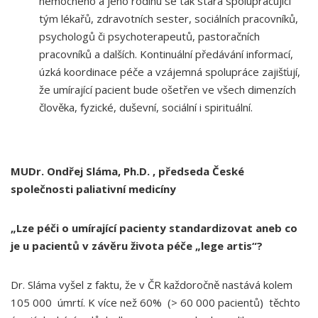
nemocného a jeho rodinu se tak stará spolupracující
tým lékařů, zdravotních sester, sociálních pracovníků,
psychologů či psychoterapeutů, pastoračních
pracovníků a dalších. Kontinuální předávání informací,
úzká koordinace péče a vzájemná spolupráce zajišťují,
že umírající pacient bude ošetřen ve všech dimenzích
člověka, fyzické, duševní, sociální i spirituální.
MUDr. Ondřej Sláma, Ph.D. , předseda České
společnosti paliativní medicíny
„Lze péči o umírající pacienty standardizovat aneb co
je u pacientů v závěru života péče „lege artis“?
Dr. Sláma vyšel z faktu, že v ČR každoročně nastává kolem
105 000 úmrtí. K více než 60% (> 60 000 pacientů) těchto