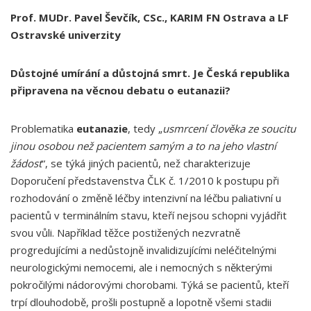
Prof. MUDr. Pavel Ševčík, CSc., KARIM FN Ostrava a LF
Ostravské univerzity
Důstojné umírání a důstojná smrt. Je Česká republika
připravena na věcnou debatu o eutanazii?
Problematika
eutanazie
, tedy „
usmrcení člověka ze soucitu
jinou osobou než pacientem samým a to na jeho vlastní
žádost
“, se týká jiných pacientů, než charakterizuje
Doporučení představenstva ČLK č. 1/2010 k postupu při
rozhodování o změně léčby intenzivní na léčbu paliativní u
pacientů v terminálním stavu, kteří nejsou schopni vyjádřit
svou vůli. Například těžce postižených nezvratně
progredujícími a nedůstojně invalidizujícími neléčitelnými
neurologickými nemocemi, ale i nemocných s některými
pokročilými nádorovými chorobami. Týká se pacientů, kteří
trpí dlouhodobě, prošli postupně a lopotně všemi stadii