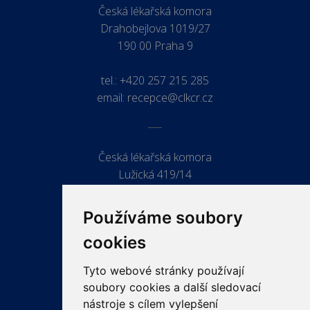
Česká lékařská komora
Drahobejlova 1019/27
190 00 Praha 9
tel.:
+420 257 215 285
email:
recepce@clkcr.cz
Česká lékařská komora
Lužická 419/14
779 00 Olomouc
Používáme soubory
cookies
Tyto webové stránky používají
ODKAZY
soubory cookies a další sledovací
PRO LÉKAŘE
nástroje s cílem vylepšení