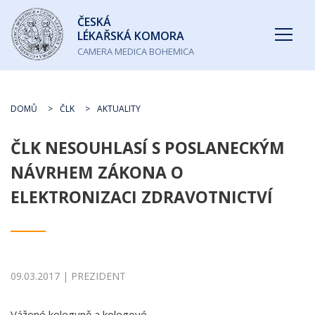
Česká
ČESKÁ
lékařská
LÉKAŘSKÁ KOMORA
komora
CAMERA MEDICA BOHEMICA
DOMŮ
ČLK
AKTUALITY
ČLK NESOUHLASÍ S POSLANECKÝM
NÁVRHEM ZÁKONA O
ELEKTRONIZACI ZDRAVOTNICTVÍ
09.03.2017 | PREZIDENT
Vážené kolegyně a kolegové,