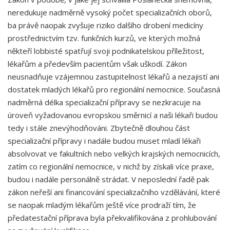
neredukuje nadměrně vysoký počet specializačních oborů,
ba právě naopak zvyšuje riziko dalšího drobení medicíny
prostřednictvím tzv. funkčních kurzů, ve kterých možná
někteří lobbisté spatřují svoji podnikatelskou příležitost,
lékařům a především pacientům však uškodí. Zákon
neusnadňuje vzájemnou zastupitelnost lékařů a nezajistí ani
dostatek mladých lékařů pro regionální nemocnice. Současná
nadměrná délka specializační přípravy se nezkracuje na
úroveň vyžadovanou evropskou směrnicí a naši lékaři budou
tedy i stále znevýhodňováni. Zbytečně dlouhou část
specializační přípravy i nadále budou muset mladí lékaři
absolvovat ve fakultních nebo velkých krajských nemocnicích,
zatím co regionální nemocnice, v nichž by získali více praxe,
budou i nadále personálně strádat. V neposlední řadě pak
zákon neřeší ani financování specializačního vzdělávání, které
se naopak mladým lékařům ještě více prodraží tím, že
předatestační příprava byla překvalifikována z prohlubování