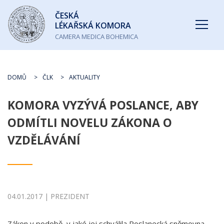
Česká
ČESKÁ
lékařská
LÉKAŘSKÁ KOMORA
komora
CAMERA MEDICA BOHEMICA
DOMŮ
ČLK
AKTUALITY
KOMORA VYZÝVÁ POSLANCE, ABY
ODMÍTLI NOVELU ZÁKONA O
VZDĚLÁVÁNÍ
04.01.2017 | PREZIDENT
Zákon v podobě, v jaké jej schválila Poslanecká sněmovna,