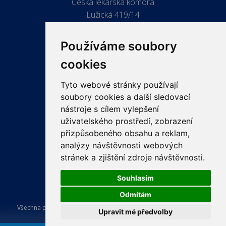
Česká lékařská komora
Lužická 419/14
779 00 Olomouc
Používáme soubory
cookies
Tyto webové stránky používají
ODKAZY
soubory cookies a další sledovací
PRO LÉKAŘE
nástroje s cílem vylepšení
uživatelského prostředí, zobrazení
PRO VEŘEJNOST
přizpůsobeného obsahu a reklam,
VZDĚLÁVÁNÍ
analýzy návštěvnosti webových
stránek a zjištění zdroje návštěvnosti.
Souhlasím
Odmítám
Všechna práva vyhrazena Česká lékařská komora. Tvorba a provoz
Upravit mé předvolby
webu:
ISSA CZECH s.r.o.
.