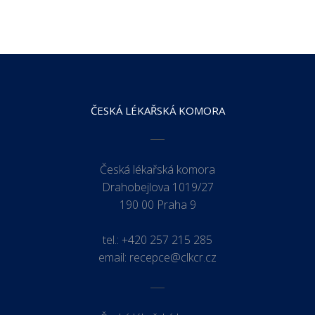
ČESKÁ LÉKAŘSKÁ KOMORA
Česká lékařská komora
Drahobejlova 1019/27
190 00 Praha 9
tel.:
+420 257 215 285
email:
recepce@clkcr.cz