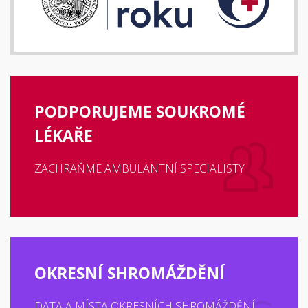
PODPORUJEME SOUKROMÉ
LÉKAŘE
ZACHRAŇME AMBULANTNÍ SPECIALISTY
OKRESNÍ SHROMÁŽDĚNÍ
DATA A MÍSTA OKRESNÍCH SHROMÁŽDĚNÍ