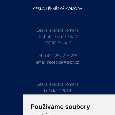
ČESKÁ LÉKAŘSKÁ KOMORA
Česká lékařská komora
Drahobejlova 1019/27
190 00 Praha 9
tel.:
+420 257 215 285
email:
recepce@clkcr.cz
Česká lékařská komora
Lužická 419/14
779 00 Olomouc
Používáme soubory