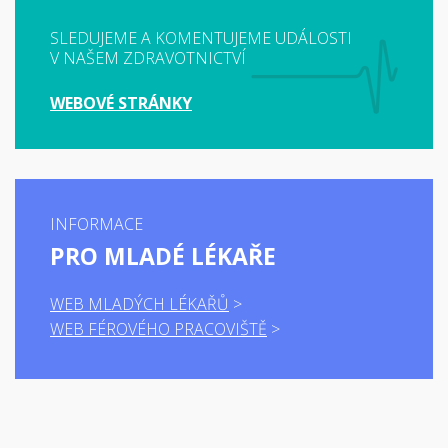
SLEDUJEME A KOMENTUJEME UDÁLOSTI
V NAŠEM ZDRAVOTNICTVÍ
WEBOVÉ STRÁNKY
INFORMACE
PRO MLADÉ LÉKAŘE
WEB MLADÝCH LÉKAŘŮ
WEB FÉROVÉHO PRACOVIŠTĚ