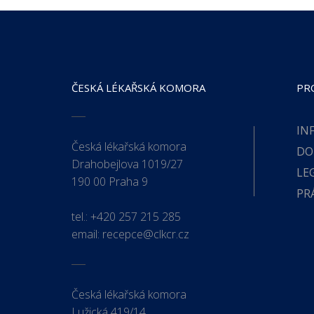
ČESKÁ LÉKAŘSKÁ KOMORA
PR
IN
Česká lékařská komora
DO
Drahobejlova 1019/27
LE
190 00 Praha 9
PR
tel.:
+420 257 215 285
email:
recepce@clkcr.cz
Česká lékařská komora
Lužická 419/14