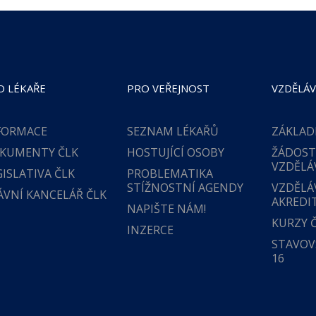
O LÉKAŘE
PRO VEŘEJNOST
VZDĚLÁV
FORMACE
SEZNAM LÉKAŘŮ
ZÁKLAD
KUMENTY ČLK
HOSTUJÍCÍ OSOBY
ŽÁDOST
VZDĚLÁ
GISLATIVA ČLK
PROBLEMATIKA
STÍŽNOSTNÍ AGENDY
VZDĚLÁ
ÁVNÍ KANCELÁŘ ČLK
AKREDI
NAPIŠTE NÁM!
KURZY 
INZERCE
STAVOVS
16