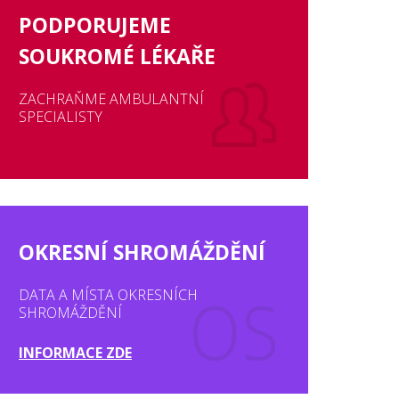
PODPORUJEME
SOUKROMÉ LÉKAŘE
ZACHRAŇME AMBULANTNÍ
SPECIALISTY
OKRESNÍ SHROMÁŽDĚNÍ
DATA A MÍSTA OKRESNÍCH
SHROMÁŽDĚNÍ
INFORMACE ZDE