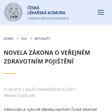
Česká
ČESKÁ
lékařská
LÉKAŘSKÁ KOMORA
komora
CAMERA MEDICA BOHEMICA
DOMŮ
ČLK
AKTUALITY
NOVELA ZÁKONA O VEŘEJNÉM
ZDRAVOTNÍM POJIŠTĚNÍ
31.08.2015 | DALŠÍ ORGANIZAČNÍ SLOŽKY /
PRÁVNÍ ODDĚLENÍ
Zákonodárce vyhověl několika návrhům České lékařské