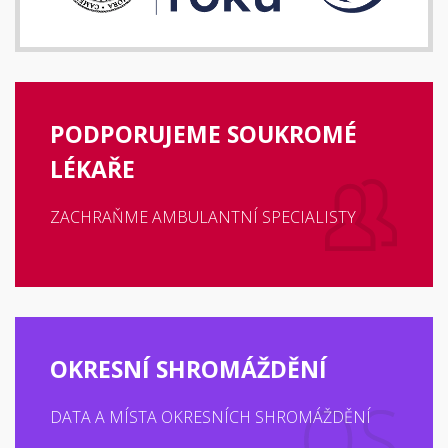
PODPORUJEME SOUKROMÉ
LÉKAŘE
ZACHRAŇME AMBULANTNÍ SPECIALISTY
OKRESNÍ SHROMÁŽDĚNÍ
DATA A MÍSTA OKRESNÍCH SHROMÁŽDĚNÍ