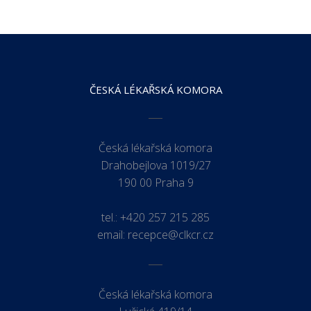
ČESKÁ LÉKAŘSKÁ KOMORA
Česká lékařská komora
Drahobejlova 1019/27
190 00 Praha 9
tel.:
+420 257 215 285
email:
recepce@clkcr.cz
Česká lékařská komora