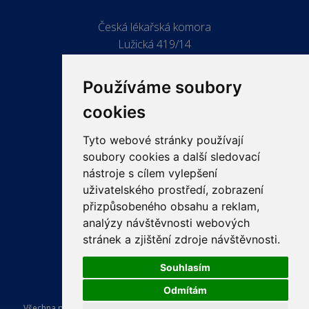
Česká lékařská komora
Lužická 419/14
779 00 Olomouc
Používáme soubory
cookies
Tyto webové stránky používají
ODKAZY
soubory cookies a další sledovací
PRO LÉKAŘE
nástroje s cílem vylepšení
uživatelského prostředí, zobrazení
PRO VEŘEJNOST
přizpůsobeného obsahu a reklam,
VZDĚLÁVÁNÍ
analýzy návštěvnosti webových
stránek a zjištění zdroje návštěvnosti.
Souhlasím
Odmítám
Všechna práva vyhrazena Česká lékařská komora. Tvorba a provoz