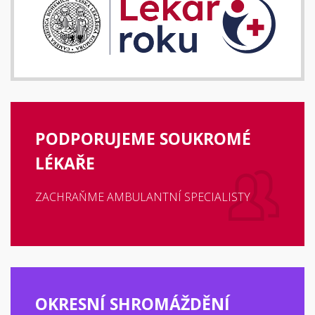
PODPORUJEME SOUKROMÉ
LÉKAŘE
ZACHRAŇME AMBULANTNÍ SPECIALISTY
OKRESNÍ SHROMÁŽDĚNÍ