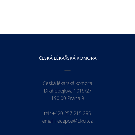
ČESKÁ LÉKAŘSKÁ KOMORA
Česká lékařská komora
Drahobejlova 1019/27
190 00 Praha 9
tel.:
+420 257 215 285
email:
recepce@clkcr.cz