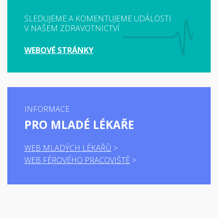
SLEDUJEME A KOMENTUJEME UDÁLOSTI
V NAŠEM ZDRAVOTNICTVÍ
WEBOVÉ STRÁNKY
INFORMACE
PRO MLADÉ LÉKAŘE
WEB MLADÝCH LÉKAŘŮ
WEB FÉROVÉHO PRACOVIŠTĚ