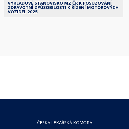
VÝKLADOVÉ STANOVISKO MZ ČR K POSUZOVÁNÍ
ZDRAVOTNÍ ZPŮSOBILOSTI K ŘÍZENÍ MOTOROVÝCH
VOZIDEL 2025
ČESKÁ LÉKAŘSKÁ KOMORA