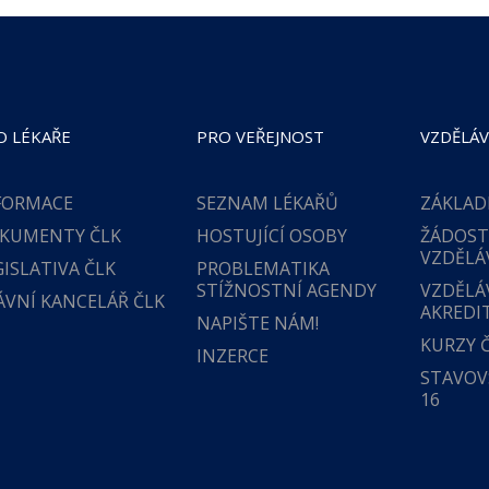
O LÉKAŘE
PRO VEŘEJNOST
VZDĚLÁV
FORMACE
SEZNAM LÉKAŘŮ
ZÁKLAD
KUMENTY ČLK
HOSTUJÍCÍ OSOBY
ŽÁDOST
VZDĚLÁ
GISLATIVA ČLK
PROBLEMATIKA
STÍŽNOSTNÍ AGENDY
VZDĚLÁ
ÁVNÍ KANCELÁŘ ČLK
AKREDI
NAPIŠTE NÁM!
KURZY 
INZERCE
STAVOVS
16