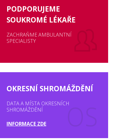
PODPORUJEME
SOUKROMÉ LÉKAŘE
ZACHRAŇME AMBULANTNÍ
SPECIALISTY
OKRESNÍ SHROMÁŽDĚNÍ
DATA A MÍSTA OKRESNÍCH
SHROMÁŽDĚNÍ
INFORMACE ZDE