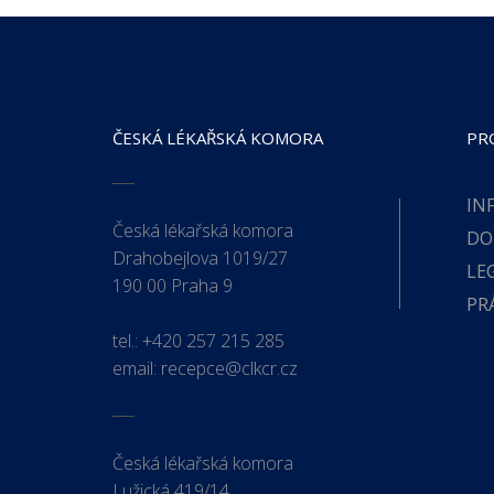
ČESKÁ LÉKAŘSKÁ KOMORA
PR
IN
Česká lékařská komora
DO
Drahobejlova 1019/27
LE
190 00 Praha 9
PR
tel.:
+420 257 215 285
email:
recepce@clkcr.cz
Česká lékařská komora
Lužická 419/14