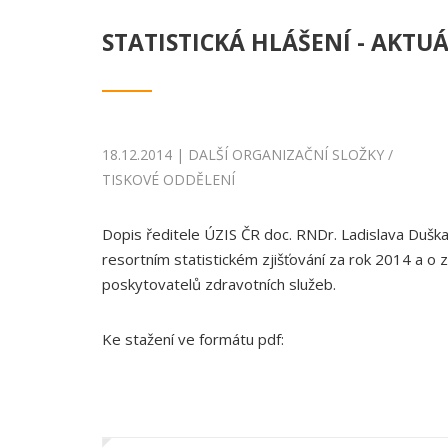
STATISTICKÁ HLÁŠENÍ - AKTU
18.12.2014 | DALŠÍ ORGANIZAČNÍ SLOŽKY /
TISKOVÉ ODDĚLENÍ
Dopis ředitele ÚZIS ČR doc. RNDr. Ladislava Duška
resortním statistickém zjišťování za rok 2014 a o
poskytovatelů zdravotních služeb.
Ke stažení ve formátu pdf: