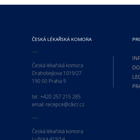
ČESKÁ LÉKAŘSKÁ KOMORA
PR
IN
Česká lékařská komora
DO
Drahobejlova 1019/27
LE
190 00 Praha 9
PR
tel.:
+420 257 215 285
email:
recepce@clkcr.cz
Česká lékařská komora
Lužická 419/14