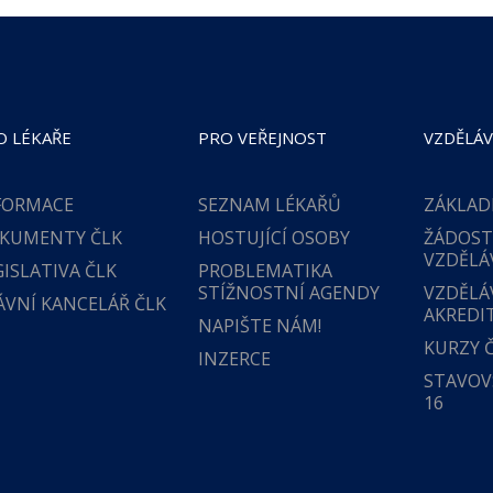
O LÉKAŘE
PRO VEŘEJNOST
VZDĚLÁV
FORMACE
SEZNAM LÉKAŘŮ
ZÁKLAD
KUMENTY ČLK
HOSTUJÍCÍ OSOBY
ŽÁDOST
VZDĚLÁ
GISLATIVA ČLK
PROBLEMATIKA
STÍŽNOSTNÍ AGENDY
VZDĚLÁ
ÁVNÍ KANCELÁŘ ČLK
AKREDI
NAPIŠTE NÁM!
KURZY 
INZERCE
STAVOVS
16