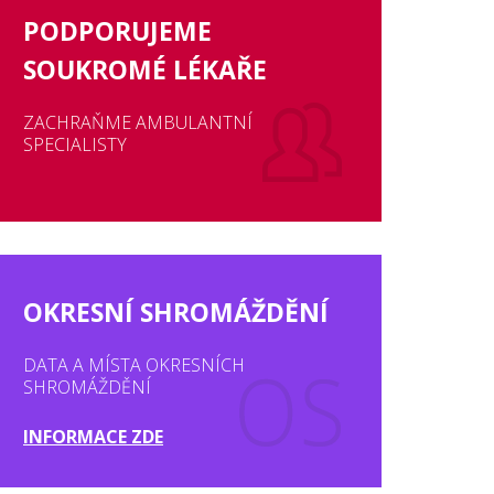
PODPORUJEME
SOUKROMÉ LÉKAŘE
ZACHRAŇME AMBULANTNÍ
SPECIALISTY
OKRESNÍ SHROMÁŽDĚNÍ
DATA A MÍSTA OKRESNÍCH
SHROMÁŽDĚNÍ
INFORMACE ZDE