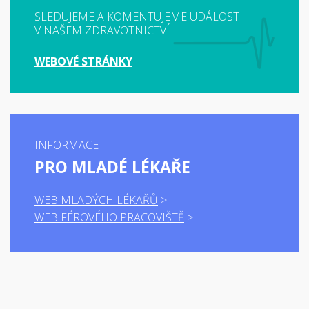
SLEDUJEME A KOMENTUJEME UDÁLOSTI
V NAŠEM ZDRAVOTNICTVÍ
WEBOVÉ STRÁNKY
INFORMACE
PRO MLADÉ LÉKAŘE
WEB MLADÝCH LÉKAŘŮ
WEB FÉROVÉHO PRACOVIŠTĚ