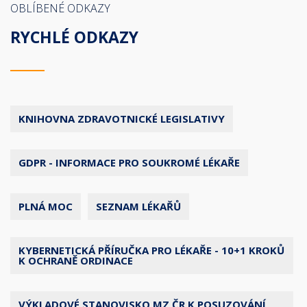
OBLÍBENÉ ODKAZY
RYCHLÉ ODKAZY
KNIHOVNA ZDRAVOTNICKÉ LEGISLATIVY
GDPR - INFORMACE PRO SOUKROMÉ LÉKAŘE
PLNÁ MOC
SEZNAM LÉKAŘŮ
KYBERNETICKÁ PŘÍRUČKA PRO LÉKAŘE - 10+1 KROKŮ
K OCHRANĚ ORDINACE
VÝKLADOVÉ STANOVISKO MZ ČR K POSUZOVÁNÍ