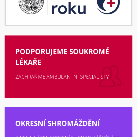
PODPORUJEME SOUKROMÉ
LÉKAŘE
ZACHRAŇME AMBULANTNÍ SPECIALISTY
OKRESNÍ SHROMÁŽDĚNÍ