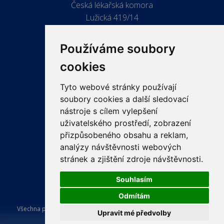
Česká lékařská komora
Lužická 419/14
779 00 Olomouc
Používáme soubory
cookies
Tyto webové stránky používají
ODKAZY
soubory cookies a další sledovací
PRO LÉKAŘE
nástroje s cílem vylepšení
uživatelského prostředí, zobrazení
PRO VEŘEJNOST
přizpůsobeného obsahu a reklam,
VZDĚLÁVÁNÍ
analýzy návštěvnosti webových
stránek a zjištění zdroje návštěvnosti.
Souhlasím
Odmítám
Všechna práva vyhrazena Česká lékařská komora. Tvorba a provoz
Upravit mé předvolby
webu:
ISSA CZECH s.r.o.
.