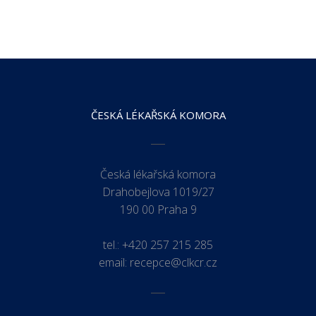
ČESKÁ LÉKAŘSKÁ KOMORA
Česká lékařská komora
Drahobejlova 1019/27
190 00 Praha 9
tel.:
+420 257 215 285
email:
recepce@clkcr.cz