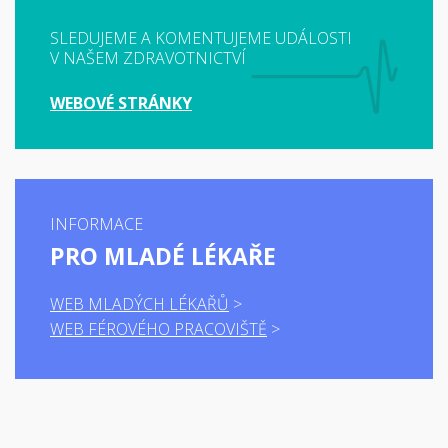
SLEDUJEME A KOMENTUJEME UDÁLOSTI
V NAŠEM ZDRAVOTNICTVÍ
WEBOVÉ STRÁNKY
INFORMACE
PRO MLADÉ LÉKAŘE
WEB MLADÝCH LÉKAŘŮ
WEB FÉROVÉHO PRACOVIŠTĚ