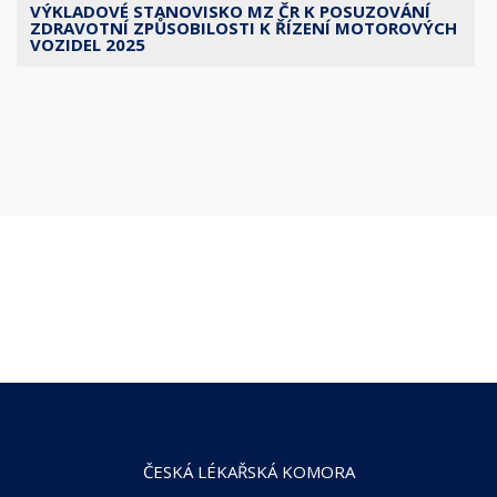
VÝKLADOVÉ STANOVISKO MZ ČR K POSUZOVÁNÍ
ZDRAVOTNÍ ZPŮSOBILOSTI K ŘÍZENÍ MOTOROVÝCH
VOZIDEL 2025
ČESKÁ LÉKAŘSKÁ KOMORA