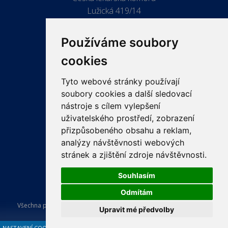
Lužická 419/14
779 00 Olomouc
Používáme soubory
cookies
Tyto webové stránky používají
ODKAZY
soubory cookies a další sledovací
PRO LÉKAŘE
nástroje s cílem vylepšení
uživatelského prostředí, zobrazení
PRO VEŘEJNOST
přizpůsobeného obsahu a reklam,
VZDĚLÁVÁNÍ
analýzy návštěvnosti webových
stránek a zjištění zdroje návštěvnosti.
Souhlasím
Odmítám
Všechna práva vyhrazena Česká lékařská komora. Tvorba a provoz
Upravit mé předvolby
webu:
ISSA CZECH s.r.o.
.
NASTAVENÍ COOKIES