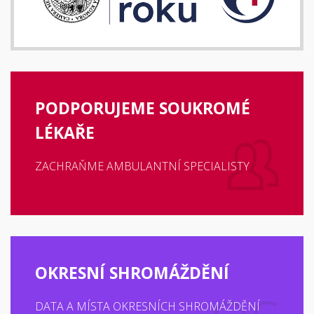
PODPORUJEME SOUKROMÉ
LÉKAŘE
ZACHRAŇME AMBULANTNÍ SPECIALISTY
OKRESNÍ SHROMÁŽDĚNÍ
DATA A MÍSTA OKRESNÍCH SHROMÁŽDĚNÍ