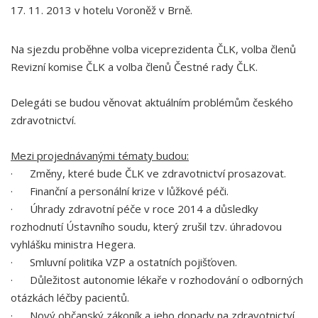
17. 11. 2013 v hotelu Voroněž v Brně.
Na sjezdu proběhne volba viceprezidenta ČLK, volba členů
Revizní komise ČLK a volba členů Čestné rady ČLK.
Delegáti se budou věnovat aktuálním problémům českého
zdravotnictví.
Mezi projednávanými tématy budou:
· Změny, které bude ČLK ve zdravotnictví prosazovat.
· Finanční a personální krize v lůžkové péči.
· Úhrady zdravotní péče v roce 2014 a důsledky
rozhodnutí Ústavního soudu, který zrušil tzv. úhradovou
vyhlášku ministra Hegera.
· Smluvní politika VZP a ostatních pojišťoven.
· Důležitost autonomie lékaře v rozhodování o odborných
otázkách léčby pacientů.
· Nový občanský zákoník a jeho dopady na zdravotnictví.