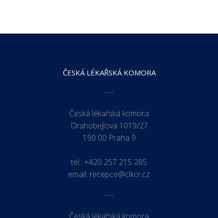
ČESKÁ LÉKAŘSKÁ KOMORA
Česká lékařská komora
Drahobejlova 1019/27
190 00 Praha 9
tel.:
+420 257 215 285
email:
recepce@clkcr.cz
Česká lékařská komora