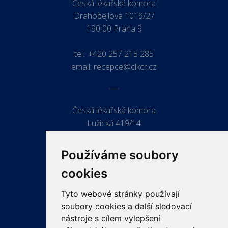
Česká lékařská komora
Drahobejlova 1019/27
190 00 Praha 9
tel.:
+420 257 215 285
email:
recepce@clkcr.cz
Česká lékařská komora
Lužická 419/14
779 00 Olomouc
Používáme soubory
cookies
Tyto webové stránky používají
ODKAZY
soubory cookies a další sledovací
PRO LÉKAŘE
nástroje s cílem vylepšení