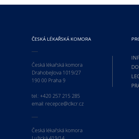
ČESKÁ LÉKAŘSKÁ KOMORA
PR
IN
Česká lékařská komora
DO
Drahobejlova 1019/27
LE
190 00 Praha 9
PR
tel.:
+420 257 215 285
email:
recepce@clkcr.cz
Česká lékařská komora
Lužická 419/14