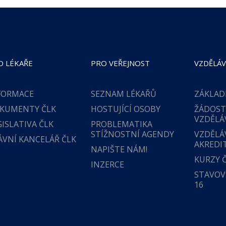
O LÉKAŘE
PRO VEŘEJNOST
VZDĚLÁV
FORMACE
SEZNAM LÉKAŘŮ
ZÁKLAD
KUMENTY ČLK
HOSTUJÍCÍ OSOBY
ŽÁDOST
VZDĚLÁ
GISLATIVA ČLK
PROBLEMATIKA
STÍŽNOSTNÍ AGENDY
VZDĚLÁ
ÁVNÍ KANCELÁŘ ČLK
AKREDI
NAPIŠTE NÁM!
KURZY 
INZERCE
STAVOVS
16