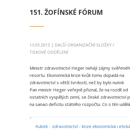
151. ŽOFÍNSKÉ FÓRUM
13.05.2013 | DALŠÍ ORGANIZAČNÍ SLOŽKY /
TISKOVÉ ODDĚLENÍ
Ministr zdravotnictví Heger nehájí zájmy svěřené
resortu. Ekonomická krize kvůli tomu dopadá na
zdravotnictví s větší tvrdostí, než by bylo nutné.
Pan ministr Heger veřejně přiznal, že na rozdíl od
ostatních vyspělých zemí, se české zdravotnictví po
na sanaci deficitu státního rozpočtu. Co s tím uděl
Kubek - zdravotnictví - krize ekonomická i etick