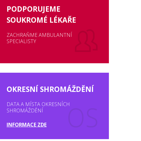
PODPORUJEME
SOUKROMÉ LÉKAŘE
ZACHRAŇME AMBULANTNÍ
SPECIALISTY
OKRESNÍ SHROMÁŽDĚNÍ
DATA A MÍSTA OKRESNÍCH
SHROMÁŽDĚNÍ
INFORMACE ZDE