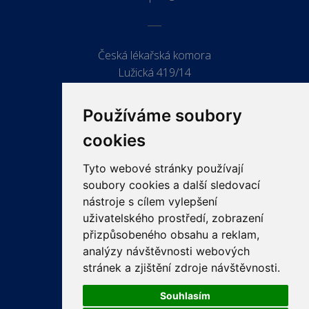
Česká lékařská komora
Lužická 419/14
779 00 Olomouc
Používáme soubory
cookies
Tyto webové stránky používají
ODKAZY
soubory cookies a další sledovací
PRO LÉKAŘE
nástroje s cílem vylepšení
uživatelského prostředí, zobrazení
PRO VEŘEJNOST
přizpůsobeného obsahu a reklam,
VZDĚLÁVÁNÍ
analýzy návštěvnosti webových
stránek a zjištění zdroje návštěvnosti.
Souhlasím