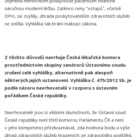
zejména nemocnicím poskytovat pacientům finančně
náročnou moderní léčbu. Zatímco ceny "vstupů", včetně
DPH, se zvýšily, úhrada poskytovatelům zdravotních služeb
se snížila. Vyhláška tak brání realizaci zákona.
Z těchto důvodů navrhuje Česká lékařská komora
prostřednictvím skupiny senátorů Ústavnímu soudu
zrušení celé vyhlášky, alternativně pak alespoň
některých jejích ustanovení. Vyhláška č. 475/2012 Sb. je
podle názoru navrhovatelů v rozporu s ústavním
pořádkem České republiky.
Navrhovatelé jsou si vědomi skutečnosti, že Ústavní soud
České republiky není třetí komorou Parlamentu ČR a není
v jeho kompetenci přezkoumávat, zda hodnota bodu a výše
úhrad zdravotních služeb hrazených ze zdravotního pojištění,