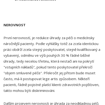
NEROVNOST
První nerovností, je redukce úhrady za péči o medicínsky
náročnější pacienty. Podle vyhlášky totiž za zcela identickou
práci obdrží zcela stejný poskytovatel, stejně kvalifikovaný a
vybavený, odměnu ve výši pouhých 30 % řádné běžné
úhrady, tedy necelou třetinu, která nestačí ani na pokrytí
"vstupních nákladů", pokud tento poskytovatel překročí
"objem smluvené péče". Překročit jej přitom bude muset
často, má-li postupovat lege artis způsobem. Někteří
pacienti, řádně pojistné platící klienti zdravotních pojišťoven,
takto mohou býti diskriminováni.
Dalším projevem nerovnosti je úhrada za neodkladnou péči.