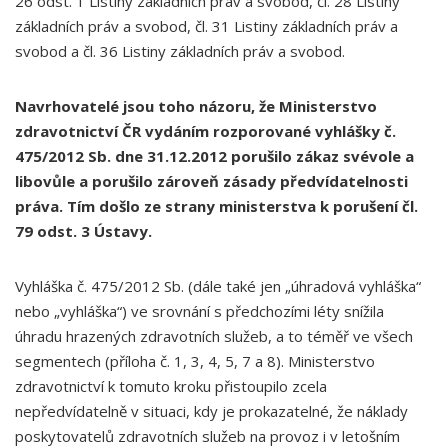
26 odst. 1 Listiny základních práv a svobod, čl. 28 Listiny
základních práv a svobod, čl. 31 Listiny základních práv a
svobod a čl. 36 Listiny základních práv a svobod.
Navrhovatelé jsou toho názoru, že Ministerstvo
zdravotnictví ČR vydáním rozporované vyhlášky č.
475/2012 Sb. dne 31.12.2012 porušilo zákaz svévole a
libovůle a porušilo zároveň zásady předvídatelnosti
práva. Tím došlo ze strany ministerstva k porušení čl.
79 odst. 3 Ústavy.
Vyhláška č. 475/2012 Sb. (dále také jen „úhradová vyhláška“
nebo „vyhláška“) ve srovnání s předchozími léty snížila
úhradu hrazených zdravotních služeb, a to téměř ve všech
segmentech (příloha č. 1, 3, 4, 5, 7 a 8). Ministerstvo
zdravotnictví k tomuto kroku přistoupilo zcela
nepředvídatelně v situaci, kdy je prokazatelné, že náklady
poskytovatelů zdravotních služeb na provoz i v letošním