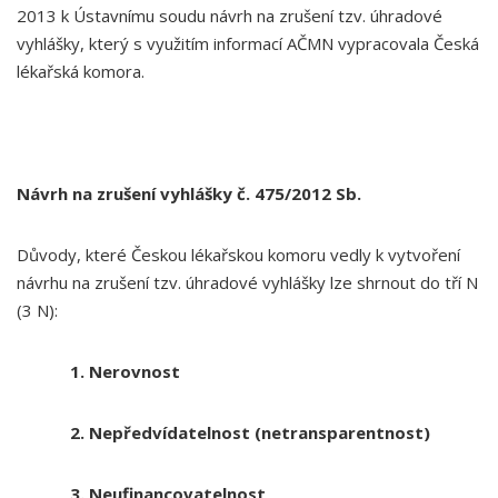
2013 k Ústavnímu soudu návrh na zrušení tzv. úhradové
vyhlášky, který s využitím informací AČMN vypracovala Česká
lékařská komora.
Návrh na zrušení vyhlášky č. 475/2012 Sb.
Důvody, které Českou lékařskou komoru vedly k vytvoření
návrhu na zrušení tzv. úhradové vyhlášky lze shrnout do tří N
(3 N):
1.
Nerovnost
2.
Nepředvídatelnost (netransparentnost)
3.
Neufinancovatelnost