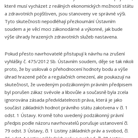
které musí vycházet z reálných ekonomických možností státu
a zdravotních pojišťoven, jsou stanoveny ve správné výši.
Tyto skutečnosti nepodléhají přezkoumání Ústavním
soudem a je věcí moci zákonodárné a výkonné, jak bude
výše úhrady hrazených zdravotních služeb nastavena.
Pokud přesto navrhovatelé přistupují k návrhu na zrušení
vyhlášky č. 475/2012 Sb. Ústavním soudem, děje se tak nikoli
proto, že by usilovali o přehodnocení hodnoty bodu a výše
úhrad hrazené péče a regulačních omezení, ale poukazují na
skutečnost, že uvedeným podzákonným právním předpisem
byl porušen zákaz svévole a libovůle a současně byla zcela
ignorována zásada předvídatelnosti práva, která je jako
součást základních hodnot právního státu zakotvena v čl. 1
odst. 1 Ústavy. Kromě toho uvedený podzákonný právní
předpis podle názoru navrhovatelů porušuje ustanovení čl.
79 odst. 3 Ústavy, čl. 1 Listiny základních práv a svobod, čl.