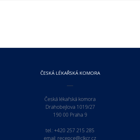
ČESKÁ LÉKAŘSKÁ KOMORA
Česká lékařská komora
Drahobejlova 1019/27
190 00 Praha 9
tel.:
+420 257 215 285
email:
recepce@clkcr.cz