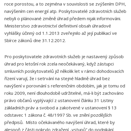
roce porostou, a to zejména v souvislosti se zvýšením DPH,
navýšením cen energií atp. Poskytovatelé zdravotních služeb
nebyli o plánované změně úhrad předem nijak informováni.
Ministerstvo zdravotnictví definitivní obsah úhradové
vyhlášky účinný od 1.1.2013 zveřejnilo až její publikací ve
Sbírce zákonů dne 31.12.2012.
Pro poskytovatele zdravotních služeb je nastavený způsob
úhrad pro letošní rok zcela neočekávaný, když zástupci
smluvních poskytovatelů již několik let v rámci dohodovacích
řízení varují, že i setrvání na stejné hladině úhrad bez
navýšení v porovnání s referenčním obdobím, jak je tomu od
roku 2009, není dlouhodobě udržitelné, má-li být zachováno
právo občanů vyplývající z ustanovení článku 31 Listiny
základních práv a svobod a zakotvené v ustanovení § 13
odstavec 1 zákona č. 48/1997 Sb. ve znění pozdějších
předpisů. Místo očekávaného navýšení úhrad, které by
alespoň z části pokrylo zdražení „vstupů“ do podnikání