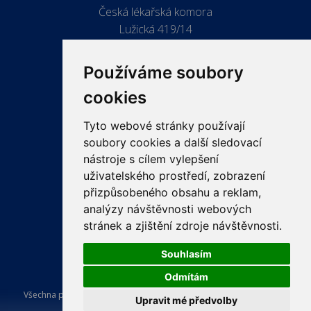
Česká lékařská komora
Lužická 419/14
779 00 Olomouc
Používáme soubory
cookies
Tyto webové stránky používají
ODKAZY
soubory cookies a další sledovací
PRO LÉKAŘE
nástroje s cílem vylepšení
uživatelského prostředí, zobrazení
PRO VEŘEJNOST
přizpůsobeného obsahu a reklam,
VZDĚLÁVÁNÍ
analýzy návštěvnosti webových
stránek a zjištění zdroje návštěvnosti.
Souhlasím
Odmítám
Všechna práva vyhrazena Česká lékařská komora. Tvorba a provoz
Upravit mé předvolby
webu:
ISSA CZECH s.r.o.
.