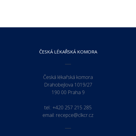
ČESKÁ LÉKAŘSKÁ KOMORA
Česká lékařská komora
Drahobejlova 1019/27
190 00 Praha 9
tel.:
+420 257 215 285
email:
recepce@clkcr.cz