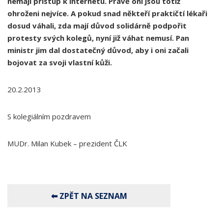
nemají přístup k internetu. Právě oni jsou totiž
ohroženi nejvíce. A pokud snad někteří praktičtí lékaři
dosud váhali, zda mají důvod solidárně podpořit
protesty svých kolegů, nyní již váhat nemusí. Pan
ministr jim dal dostatečný důvod, aby i oni začali
bojovat za svoji vlastní kůži.
20.2.2013
S kolegiálním pozdravem
MUDr. Milan Kubek – prezident ČLK