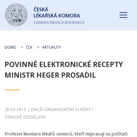
Česká
ČESKÁ
lékařská
LÉKAŘSKÁ KOMORA
komora
CAMERA MEDICA BOHEMICA
DOMŮ
ČLK
AKTUALITY
POVINNÉ ELEKTRONICKÉ RECEPTY
MINISTR HEGER PROSADIL
20.02.2013 | DALŠÍ ORGANIZAČNÍ SLOŽKY /
TISKOVÉ ODDĚLENÍ
Profesní likvidace lékařů seniorů, kteří nepracují na počítači