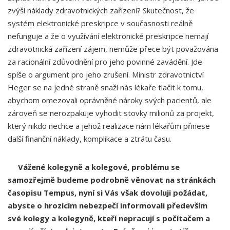
zvýší náklady zdravotnických zařízení? Skutečnost, že
systém elektronické preskripce v současnosti reálně
nefunguje a že o využívání elektronické preskripce nemají
zdravotnická zařízení zájem, nemůže přece být považována
za racionální zdůvodnění pro jeho povinné zavádění. Jde
spíše o argument pro jeho zrušení. Ministr zdravotnictví
Heger se na jedné straně snaží nás lékaře tlačit k tomu,
abychom omezovali oprávněné nároky svých pacientů, ale
zároveň se nerozpakuje vyhodit stovky milionů za projekt,
který nikdo nechce a jehož realizace nám lékařům přinese
další finanční náklady, komplikace a ztrátu času.
Vážené kolegyně a kolegové, problému se
samozřejmě budeme podrobně věnovat na stránkách
časopisu Tempus, nyní si Vás však dovoluji požádat,
abyste o hrozícím nebezpečí informovali především
své kolegy a kolegyně, kteří nepracují s počítačem a