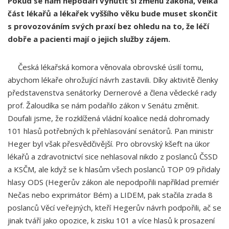
Pokud se nám nepodaří vynutit si změnu zákona, velká
část lékařů a lékařek vyššího věku bude muset skončit
s provozováním svých praxí bez ohledu na to, že léčí
dobře a pacienti mají o jejich služby zájem.
Česká lékařská komora věnovala obrovské úsilí tomu,
abychom lékaře ohrožující návrh zastavili. Díky aktivitě členky
představenstva senátorky Dernerové a člena vědecké rady
prof. Žaloudíka se nám podařilo zákon v Senátu změnit.
Doufali jsme, že rozklížená vládní koalice nedá dohromady
101 hlasů potřebných k přehlasování senátorů. Pan ministr
Heger byl však přesvědčivější. Pro obrovský kšeft na úkor
lékařů a zdravotnictví sice nehlasoval nikdo z poslanců ČSSD
a KSČM, ale když se k hlasům všech poslanců TOP 09 přidaly
hlasy ODS (Hegerův zákon ale nepodpořili například premiér
Nečas nebo exprimátor Bém) a LIDEM, pak stačila zrada 8
poslanců Věcí veřejných, kteří Hegerův návrh podpořili, ač se
jinak tváří jako opozice, k zisku 101 a více hlasů k prosazení