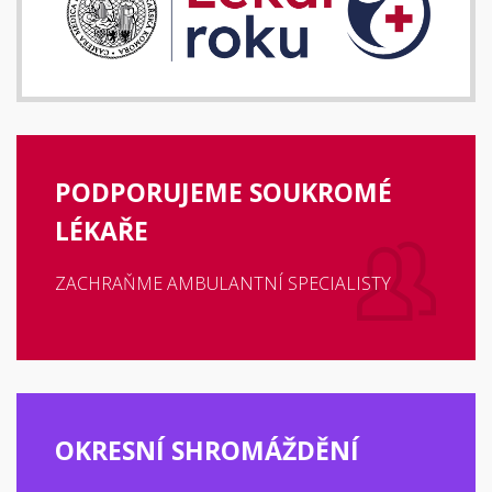
PODPORUJEME SOUKROMÉ
LÉKAŘE
ZACHRAŇME AMBULANTNÍ SPECIALISTY
OKRESNÍ SHROMÁŽDĚNÍ