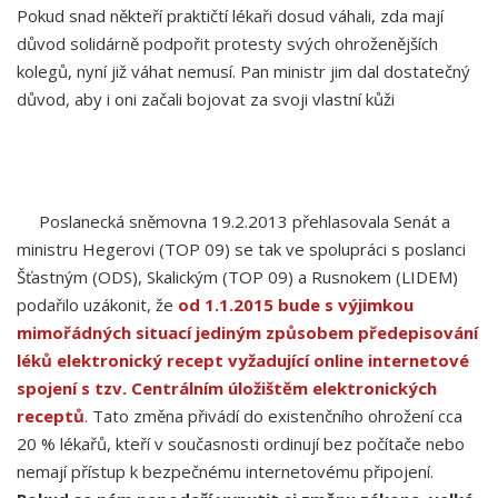
Pokud snad někteří praktičtí lékaři dosud váhali, zda mají
důvod solidárně podpořit protesty svých ohroženějších
kolegů, nyní již váhat nemusí. Pan ministr jim dal dostatečný
důvod, aby i oni začali bojovat za svoji vlastní kůži
Poslanecká sněmovna 19.2.2013 přehlasovala Senát a
ministru Hegerovi (TOP 09) se tak ve spolupráci s poslanci
Šťastným (ODS), Skalickým (TOP 09) a Rusnokem (LIDEM)
podařilo uzákonit, že
od 1.1.2015 bude s výjimkou
mimořádných situací jediným způsobem předepisování
léků elektronický recept vyžadující online internetové
spojení s tzv. Centrálním úložištěm elektronických
receptů
.
Tato změna přivádí do existenčního ohrožení cca
20 % lékařů, kteří v současnosti ordinují bez počítače nebo
nemají přístup k bezpečnému internetovému připojení.