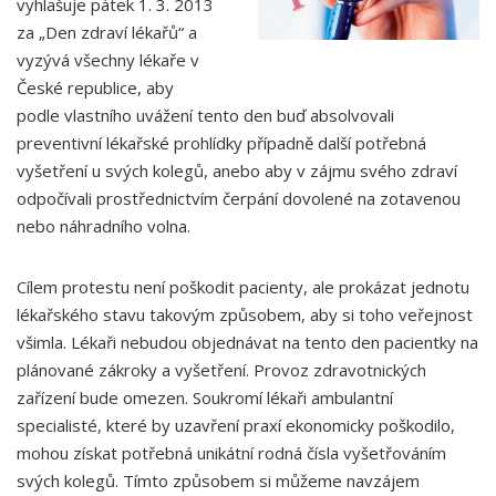
vyhlašuje pátek 1. 3. 2013
za „Den zdraví lékařů“ a
vyzývá všechny lékaře v
České republice, aby
podle vlastního uvážení tento den buď absolvovali
preventivní lékařské prohlídky případně další potřebná
vyšetření u svých kolegů, anebo aby v zájmu svého zdraví
odpočívali prostřednictvím čerpání dovolené na zotavenou
nebo náhradního volna.
Cílem protestu není poškodit pacienty, ale prokázat jednotu
lékařského stavu takovým způsobem, aby si toho veřejnost
všimla. Lékaři nebudou objednávat na tento den pacientky na
plánované zákroky a vyšetření. Provoz zdravotnických
zařízení bude omezen. Soukromí lékaři ambulantní
specialisté, které by uzavření praxí ekonomicky poškodilo,
mohou získat potřebná unikátní rodná čísla vyšetřováním
svých kolegů. Tímto způsobem si můžeme navzájem