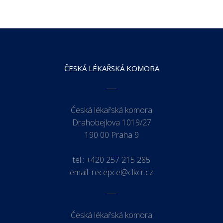
ČESKÁ LÉKAŘSKÁ KOMORA
Česká lékařská komora
Drahobejlova 1019/27
190 00 Praha 9
tel.:
+420 257 215 285
email:
recepce@clkcr.cz
Česká lékařská komora