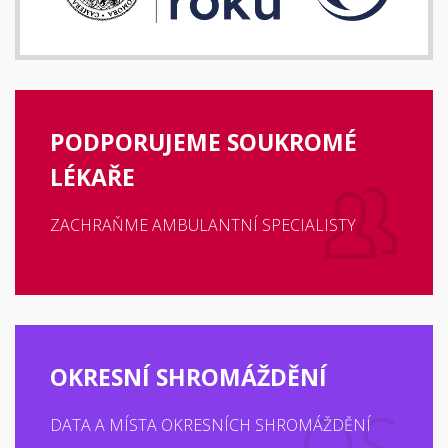
PODPORUJEME SOUKROMÉ
LÉKAŘE
ZACHRAŇME AMBULANTNÍ SPECIALISTY
OKRESNÍ SHROMÁŽDĚNÍ
DATA A MÍSTA OKRESNÍCH SHROMÁŽDĚNÍ