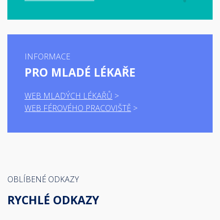
INFORMACE
PRO MLADÉ LÉKAŘE
WEB MLADÝCH LÉKAŘŮ
WEB FÉROVÉHO PRACOVIŠTĚ
OBLÍBENÉ ODKAZY
RYCHLÉ ODKAZY