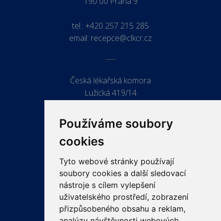
190 00 Praha 9
tel.:
+420 257 215 285
email:
recepce@clkcr.cz
Česká lékařská komora
Lužická 419/14
779 00 Olomouc
Používáme soubory
cookies
Tyto webové stránky používají
ODKAZY
soubory cookies a další sledovací
PRO LÉKAŘE
nástroje s cílem vylepšení
uživatelského prostředí, zobrazení
PRO VEŘEJNOST
přizpůsobeného obsahu a reklam,
VZDĚLÁVÁNÍ
analýzy návštěvnosti webových