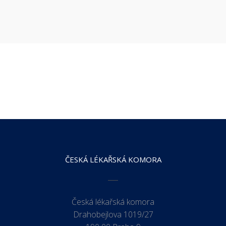
ČESKÁ LÉKAŘSKÁ KOMORA
Česká lékařská komora
Drahobejlova 1019/27