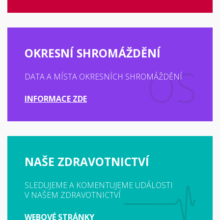
OKRESNÍ SHROMÁŽDĚNÍ
DATA A MÍSTA OKRESNÍCH SHROMÁŽDĚNÍ
INFORMACE ZDE
NAŠE ZDRAVOTNICTVÍ
SLEDUJEME A KOMENTUJEME UDÁLOSTI
V NAŠEM ZDRAVOTNICTVÍ
WEBOVÉ STRÁNKY