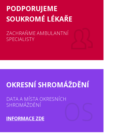
PODPORUJEME
SOUKROMÉ LÉKAŘE
ZACHRAŇME AMBULANTNÍ
SPECIALISTY
OKRESNÍ SHROMÁŽDĚNÍ
DATA A MÍSTA OKRESNÍCH
SHROMÁŽDĚNÍ
INFORMACE ZDE