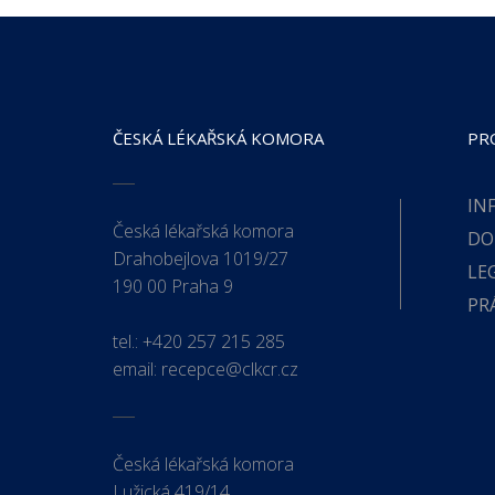
ČESKÁ LÉKAŘSKÁ KOMORA
PR
IN
Česká lékařská komora
DO
Drahobejlova 1019/27
LE
190 00 Praha 9
PR
tel.:
+420 257 215 285
email:
recepce@clkcr.cz
Česká lékařská komora
Lužická 419/14