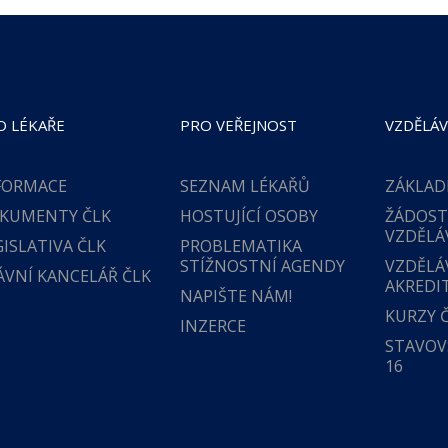
O LÉKAŘE
PRO VEŘEJNOST
VZDĚLÁV
FORMACE
SEZNAM LÉKAŘŮ
ZÁKLAD
KUMENTY ČLK
HOSTUJÍCÍ OSOBY
ŽÁDOST
VZDĚLÁ
GISLATIVA ČLK
PROBLEMATIKA
STÍŽNOSTNÍ AGENDY
VZDĚLÁ
ÁVNÍ KANCELÁŘ ČLK
AKREDI
NAPIŠTE NÁM!
KURZY 
INZERCE
STAVOVS
16