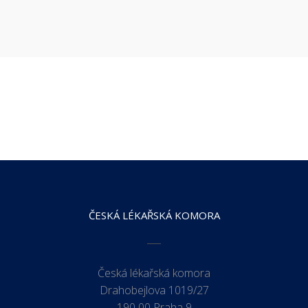
ČESKÁ LÉKAŘSKÁ KOMORA
Česká lékařská komora
Drahobejlova 1019/27
190 00 Praha 9