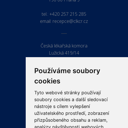
tel.:
+420 257 215 285
email:
recepce@clkcr.cz
Česká lékařská komora
Lužická 419/14
779 00 Olomouc
Používáme soubory
cookies
Tyto webové stránky používají
ODKAZY
soubory cookies a další sledovací
PRO LÉKAŘE
nástroje s cílem vylepšení
uživatelského prostředí, zobrazení
PRO VEŘEJNOST
přizpůsobeného obsahu a reklam,
VZDĚLÁVÁNÍ
analýzy návštěvnosti webových