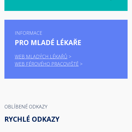
INFORMACE
PRO MLADÉ LÉKAŘE
WEB MLADÝCH LÉKAŘŮ
WEB FÉROVÉHO PRACOVIŠTĚ
OBLÍBENÉ ODKAZY
RYCHLÉ ODKAZY