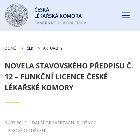
Česká
ČESKÁ
lékařská
LÉKAŘSKÁ KOMORA
komora
CAMERA MEDICA BOHEMICA
DOMŮ
ČLK
AKTUALITY
NOVELA STAVOVSKÉHO PŘEDPISU Č.
12 – FUNKČNÍ LICENCE ČESKÉ
LÉKAŘSKÉ KOMORY
04.05.2012 | DALŠÍ ORGANIZAČNÍ SLOŽKY /
TISKOVÉ ODDĚLENÍ