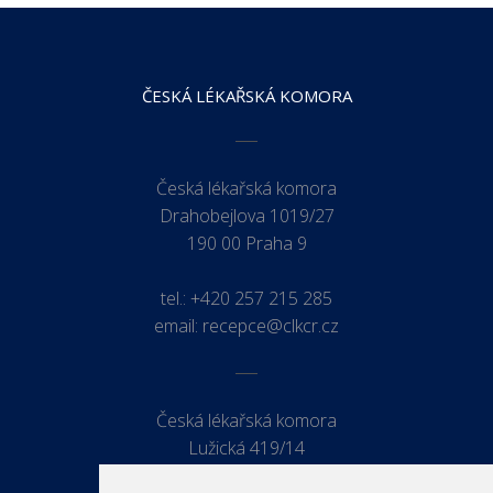
ČESKÁ LÉKAŘSKÁ KOMORA
Česká lékařská komora
Drahobejlova 1019/27
190 00 Praha 9
tel.:
+420 257 215 285
email:
recepce@clkcr.cz
Česká lékařská komora
Lužická 419/14
779 00 Olomouc