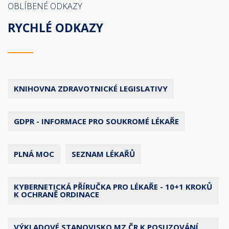
OBLÍBENÉ ODKAZY
RYCHLÉ ODKAZY
KNIHOVNA ZDRAVOTNICKÉ LEGISLATIVY
GDPR - INFORMACE PRO SOUKROMÉ LÉKAŘE
PLNÁ MOC
SEZNAM LÉKAŘŮ
KYBERNETICKÁ PŘÍRUČKA PRO LÉKAŘE - 10+1 KROKŮ
K OCHRANĚ ORDINACE
VÝKLADOVÉ STANOVISKO MZ ČR K POSUZOVÁNÍ