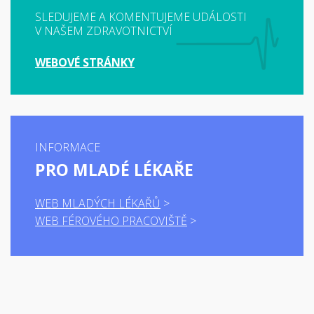
SLEDUJEME A KOMENTUJEME UDÁLOSTI
V NAŠEM ZDRAVOTNICTVÍ
WEBOVÉ STRÁNKY
INFORMACE
PRO MLADÉ LÉKAŘE
WEB MLADÝCH LÉKAŘŮ
WEB FÉROVÉHO PRACOVIŠTĚ