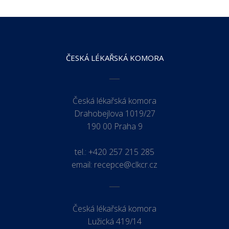
ČESKÁ LÉKAŘSKÁ KOMORA
Česká lékařská komora
Drahobejlova 1019/27
190 00 Praha 9
tel.:
+420 257 215 285
email:
recepce@clkcr.cz
Česká lékařská komora
Lužická 419/14