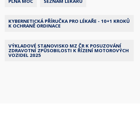
PLNÁ MOC
SEZNAM LÉKAŘŮ
KYBERNETICKÁ PŘÍRUČKA PRO LÉKAŘE - 10+1 KROKŮ
K OCHRANĚ ORDINACE
VÝKLADOVÉ STANOVISKO MZ ČR K POSUZOVÁNÍ
ZDRAVOTNÍ ZPŮSOBILOSTI K ŘÍZENÍ MOTOROVÝCH
VOZIDEL 2025