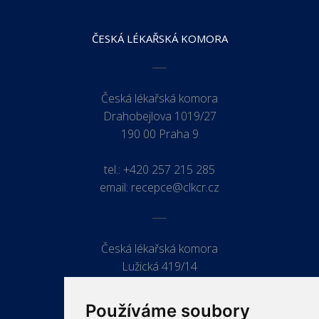
ČESKÁ LÉKAŘSKÁ KOMORA
Česká lékařská komora
Drahobejlova 1019/27
190 00 Praha 9
tel.:
+420 257 215 285
email:
recepce@clkcr.cz
Česká lékařská komora
Lužická 419/14
779 00 Olomouc
Používáme soubory