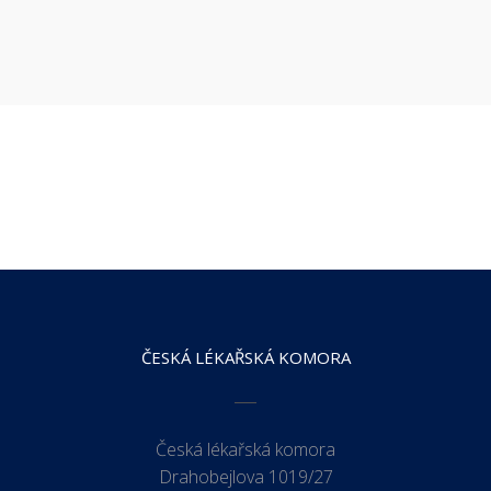
ČESKÁ LÉKAŘSKÁ KOMORA
Česká lékařská komora
Drahobejlova 1019/27