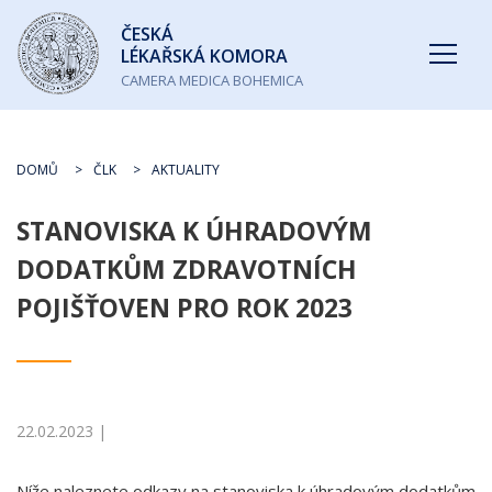
Česká
ČESKÁ
lékařská
LÉKAŘSKÁ KOMORA
komora
CAMERA MEDICA BOHEMICA
DOMŮ
ČLK
AKTUALITY
STANOVISKA K ÚHRADOVÝM
DODATKŮM ZDRAVOTNÍCH
POJIŠŤOVEN PRO ROK 2023
22.02.2023 |
Níže naleznete odkazy na stanoviska k úhradovým dodatkům