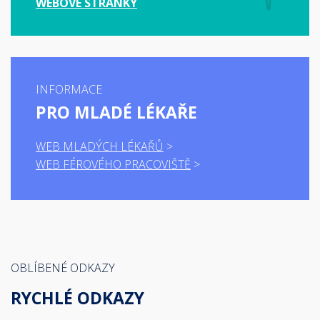
WEBOVÉ STRÁNKY
INFORMACE
PRO MLADÉ LÉKAŘE
WEB MLADÝCH LÉKAŘŮ
WEB FÉROVÉHO PRACOVIŠTĚ
OBLÍBENÉ ODKAZY
RYCHLÉ ODKAZY