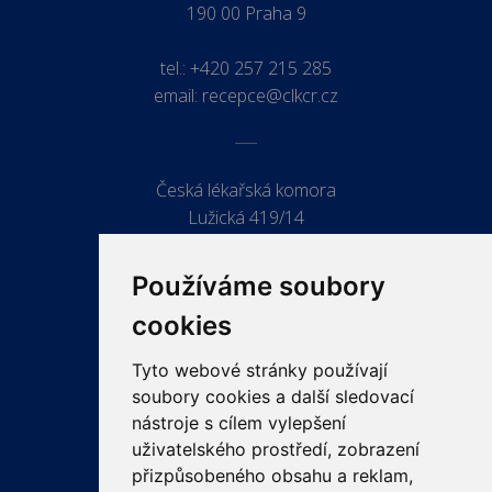
190 00 Praha 9
tel.:
+420 257 215 285
email:
recepce@clkcr.cz
Česká lékařská komora
Lužická 419/14
779 00 Olomouc
Používáme soubory
cookies
Tyto webové stránky používají
ODKAZY
soubory cookies a další sledovací
PRO LÉKAŘE
nástroje s cílem vylepšení
uživatelského prostředí, zobrazení
PRO VEŘEJNOST
přizpůsobeného obsahu a reklam,
VZDĚLÁVÁNÍ