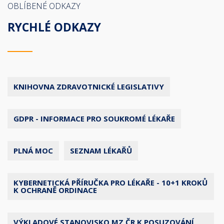
OBLÍBENÉ ODKAZY
RYCHLÉ ODKAZY
KNIHOVNA ZDRAVOTNICKÉ LEGISLATIVY
GDPR - INFORMACE PRO SOUKROMÉ LÉKAŘE
PLNÁ MOC
SEZNAM LÉKAŘŮ
KYBERNETICKÁ PŘÍRUČKA PRO LÉKAŘE - 10+1 KROKŮ
K OCHRANĚ ORDINACE
VÝKLADOVÉ STANOVISKO MZ ČR K POSUZOVÁNÍ