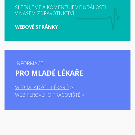
SLEDUJEME A KOMENTUJEME UDÁLOSTI
V NAŠEM ZDRAVOTNICTVÍ
WEBOVÉ STRÁNKY
INFORMACE
PRO MLADÉ LÉKAŘE
WEB MLADÝCH LÉKAŘŮ
WEB FÉROVÉHO PRACOVIŠTĚ