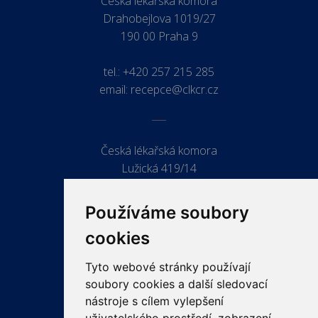
Česká lékařská komora
Drahobejlova 1019/27
190 00 Praha 9
tel.:
+420 257 215 285
email:
recepce@clkcr.cz
Česká lékařská komora
Lužická 419/14
779 00 Olomouc
Používáme soubory
cookies
Tyto webové stránky používají
ODKAZY
soubory cookies a další sledovací
PRO LÉKAŘE
nástroje s cílem vylepšení