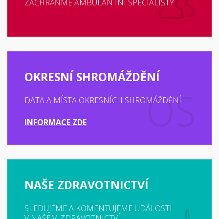
ZACHRAŇME AMBULANTNÍ SPECIALISTY
OKRESNÍ SHROMÁŽDĚNÍ
DATA A MÍSTA OKRESNÍCH SHROMÁŽDĚNÍ
INFORMACE ZDE
NAŠE ZDRAVOTNICTVÍ
SLEDUJEME A KOMENTUJEME UDÁLOSTI
V NAŠEM ZDRAVOTNICTVÍ