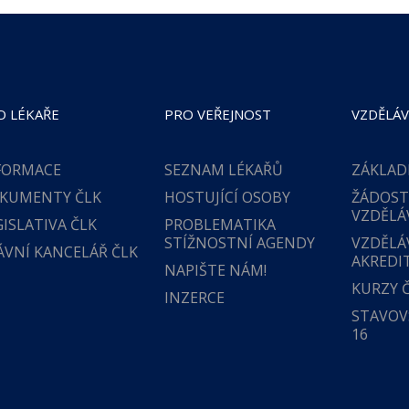
O LÉKAŘE
PRO VEŘEJNOST
VZDĚLÁV
FORMACE
SEZNAM LÉKAŘŮ
ZÁKLAD
KUMENTY ČLK
HOSTUJÍCÍ OSOBY
ŽÁDOST
VZDĚLÁ
GISLATIVA ČLK
PROBLEMATIKA
STÍŽNOSTNÍ AGENDY
VZDĚLÁ
ÁVNÍ KANCELÁŘ ČLK
AKREDI
NAPIŠTE NÁM!
KURZY 
INZERCE
STAVOVS
16