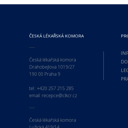
ČESKÁ LÉKAŘSKÁ KOMORA
PR
IN
Česká lékařská komora
DO
Drahobejlova 1019/27
LE
190 00 Praha 9
PR
tel.:
+420 257 215 285
email:
recepce@clkcr.cz
Česká lékařská komora
Lužická 419/14