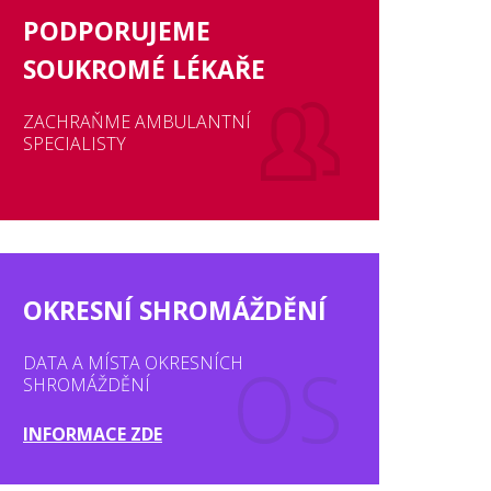
PODPORUJEME
SOUKROMÉ LÉKAŘE
ZACHRAŇME AMBULANTNÍ
SPECIALISTY
OKRESNÍ SHROMÁŽDĚNÍ
DATA A MÍSTA OKRESNÍCH
SHROMÁŽDĚNÍ
INFORMACE ZDE