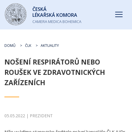
Česká
ČESKÁ
lékařská
LÉKAŘSKÁ KOMORA
komora
CAMERA MEDICA BOHEMICA
DOMŮ
ČLK
AKTUALITY
NOŠENÍ RESPIRÁTORŮ NEBO
ROUŠEK VE ZDRAVOTNICKÝCH
ZAŘÍZENÍCH
05.05.2022 | PREZIDENT
Níže uvádíme stanovisko ředitele právní kanceláře ČLK JUDr.