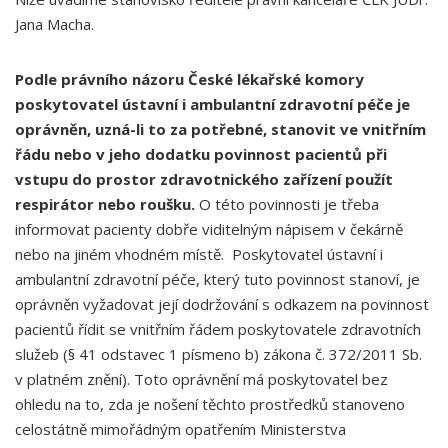
Jana Macha.
Podle právního názoru České lékařské komory
poskytovatel ústavní i ambulantní zdravotní péče je
oprávněn, uzná-li to za potřebné, stanovit ve vnitřním
řádu nebo v jeho dodatku povinnost pacientů při
vstupu do prostor zdravotnického zařízení použít
respirátor nebo roušku.
O této povinnosti je třeba
informovat pacienty dobře viditelným nápisem v čekárně
nebo na jiném vhodném místě. Poskytovatel ústavní i
ambulantní zdravotní péče, který tuto povinnost stanoví, je
oprávněn vyžadovat její dodržování s odkazem na povinnost
pacientů řídit se vnitřním řádem poskytovatele zdravotních
služeb (§ 41 odstavec 1 písmeno b) zákona č. 372/2011 Sb.
v platném znění). Toto oprávnění má poskytovatel bez
ohledu na to, zda je nošení těchto prostředků stanoveno
celostátně mimořádným opatřením Ministerstva