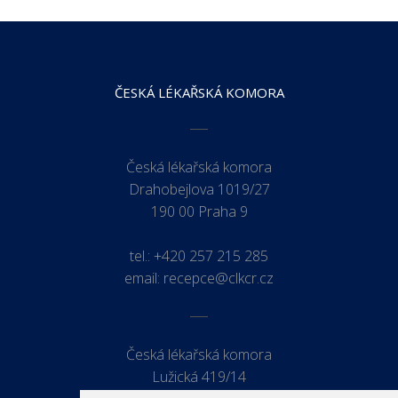
ČESKÁ LÉKAŘSKÁ KOMORA
Česká lékařská komora
Drahobejlova 1019/27
190 00 Praha 9
tel.:
+420 257 215 285
email:
recepce@clkcr.cz
Česká lékařská komora
Lužická 419/14