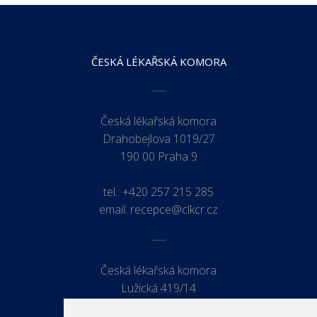
ČESKÁ LÉKAŘSKÁ KOMORA
Česká lékařská komora
Drahobejlova 1019/27
190 00 Praha 9
tel.:
+420 257 215 285
email:
recepce@clkcr.cz
Česká lékařská komora
Lužická 419/14
779 00 Olomouc