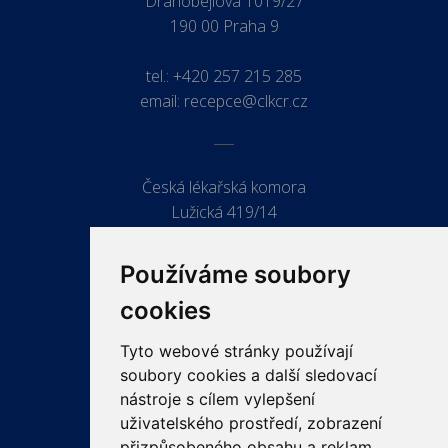
Drahobejlova 1019/27
190 00 Praha 9
tel.:
+420 257 215 285
email:
recepce@clkcr.cz
Česká lékařská komora
Lužická 419/14
779 00 Olomouc
Používáme soubory
cookies
Tyto webové stránky používají
ODKAZY
soubory cookies a další sledovací
PRO LÉKAŘE
nástroje s cílem vylepšení
uživatelského prostředí, zobrazení
PRO VEŘEJNOST
přizpůsobeného obsahu a reklam,