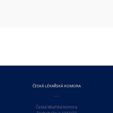
ČESKÁ LÉKAŘSKÁ KOMORA
Česká lékařská komora