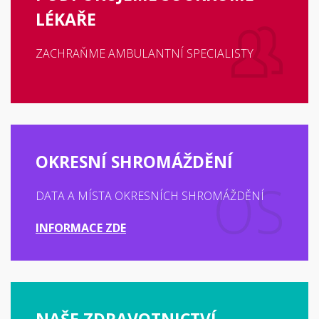
LÉKAŘE
ZACHRAŇME AMBULANTNÍ SPECIALISTY
OKRESNÍ SHROMÁŽDĚNÍ
DATA A MÍSTA OKRESNÍCH SHROMÁŽDĚNÍ
INFORMACE ZDE