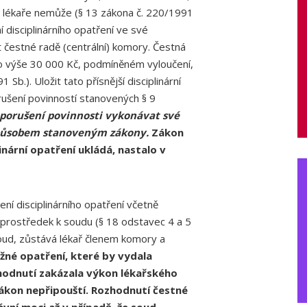
y lékaře nemůže (§ 13 zákona č. 220/1991
í disciplinárního opatření ve své
čestné radě (centrální) komory. Čestná
o výše 30 000 Kč, podmíněném vyloučení,
b.). Uložit tato přísnější disciplinární
rušení povinností stanovených § 9
porušení povinnosti vykonávat své
 způsobem stanoveným zákony.
Zákon
inární opatření ukládá, nastalo v
disciplinárního opatření včetně
prostředek k soudu (§ 18 odstavec 4 a 5
oud, zůstává lékař členem komory a
žné opatření, které by vydala
hodnutí zakázala výkon lékařského
zákon nepřipouští. Rozhodnutí čestné