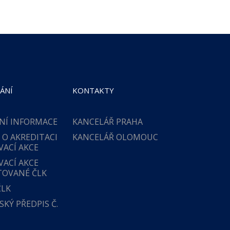
ÁNÍ
KONTAKTY
NÍ INFORMACE
KANCELÁŘ PRAHA
 O AKREDITACI
KANCELÁŘ OLOMOUC
VACÍ AKCE
VACÍ AKCE
TOVANÉ ČLK
ČLK
KÝ PŘEDPIS Č.