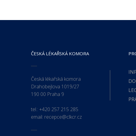
ČESKÁ LÉKAŘSKÁ KOMORA
PR
IN
Česká lékařská komora
DO
Drahobejlova 1019/27
LE
190 00 Praha 9
PR
tel.:
+420 257 215 285
email:
recepce@clkcr.cz