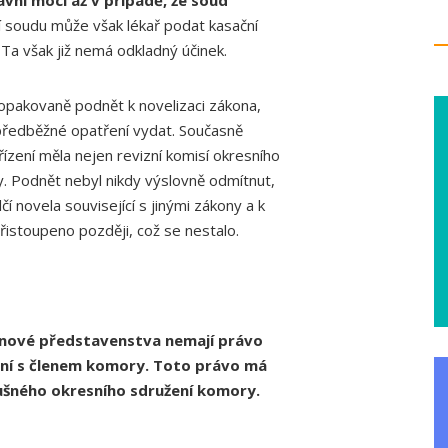
ní moci až v případě, že soud
í soudu může však lékař podat kasační
 Ta však již nemá odkladný účinek.
kovaně podnět k novelizaci zákona,
předběžné opatření vydat. Současně
řízení měla nejen revizní komisí okresního
ry. Podnět nebyl nikdy výslovně odmítnut,
čí novela související s jinými zákony a k
 přistoupeno později, což se nestalo.
enové představenstva nemají právo
zení s členem komory. Toto právo má
lušného okresního sdružení komory.