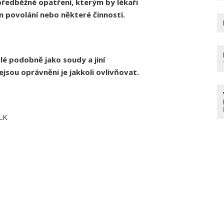
ředběžné opatření, kterým by lékaři
 povolání nebo některé činnosti.
lé podobně jako soudy a jiní
jsou oprávněni je jakkoli ovlivňovat.
ČLK