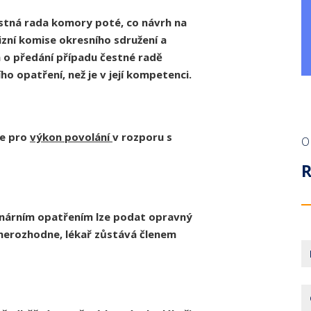
stná rada komory poté, co návrh na
vizní komise okresního sdružení a
 o předání případu čestné radě
ho opatření, než je v její kompetenci.
ze pro
výkon povolání
v rozporu s
O
plinárním opatřením lze podat opravný
nerozhodne, lékař zůstává členem