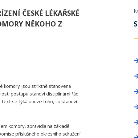
OKRESNÍ SHROMÁŽDĚNÍ
PROFESNÍ BEZÚHONNOST
NAPIŠTE NÁM!
LICENČNÍ KOM
ZAHRANIČNÍ O
K
ÍZENÍ ČESKÉ LÉKAŘSKÉ
DELEGÁTI SJEZDU
KNIHOVNA ZDRAVOTNICKÉ LEGISLATIVY
INZERCE
VĚDECKÁ RAD
TISKOVÉ ODDĚ
KOMORY NĚKOHO Z
S
PRŮKAZ ČLENA ČLK
REGISTR ČLEN
FORMULÁŘE
PROFESNÍ BE
ČLENSKÉ PŘÍSPĚVKY
ČASOPIS TEM
ČASOPIS A WEBOVÉ STRÁNKY ČLK
KANCELÁŘE
INZERCE
INZERCE
ské komory jsou striktně stanovena
sti postupu stanoví disciplinární řád
text se týká pouze toho, co stanoví
em komory, zpravidla na základě
 komise příslušného okresního sdružení