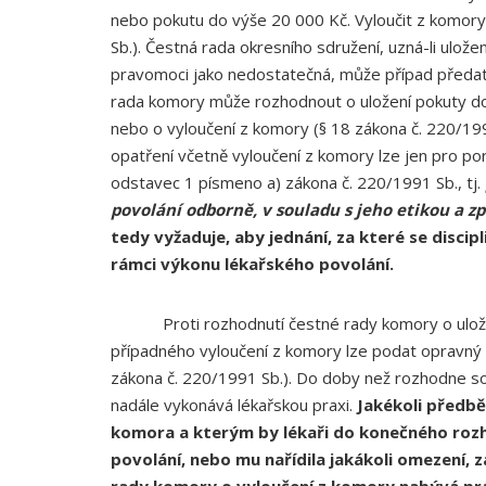
nebo pokutu do výše 20 000 Kč. Vyloučit z komor
Sb.). Čestná rada okresního sdružení, uzná-li uložen
pravomoci jako nedostatečná, může případ předat 
rada komory může rozhodnout o uložení pokuty d
nebo o vyloučení z komory (§ 18 zákona č. 220/1991 S
opatření včetně vyloučení z komory lze jen pro po
odstavec 1 písmeno a) zákona č. 220/1991 Sb., tj.
povolání odborně, v souladu s jeho etikou a
tedy vyžaduje, aby jednání, za které se discipl
rámci výkonu lékařského povolání.
Proti rozhodnutí čestné rady komory o uložení 
případného vyloučení z komory lze podat opravný 
zákona č. 220/1991 Sb.). Do doby než rozhodne s
nadále vykonává lékařskou praxi.
Jakékoli předbě
komora a kterým by lékaři do konečného roz
povolání, nebo mu nařídila jakákoli omezení, 