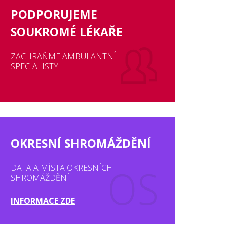
PODPORUJEME
SOUKROMÉ LÉKAŘE
ZACHRAŇME AMBULANTNÍ
SPECIALISTY
OKRESNÍ SHROMÁŽDĚNÍ
DATA A MÍSTA OKRESNÍCH
SHROMÁŽDĚNÍ
INFORMACE ZDE