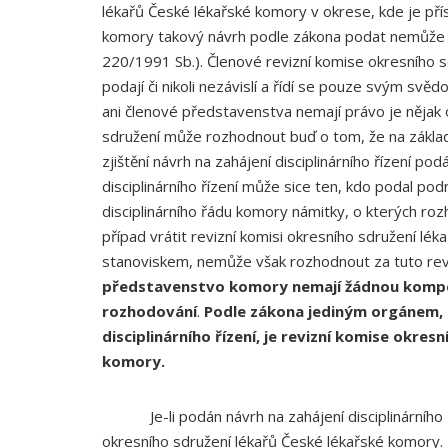
lékařů České lékařské komory v okrese, kde je přís
komory takový návrh podle zákona podat nemůže (
220/1991 Sb.). Členové revizní komise okresního s
podají či nikoli nezávislí a řídí se pouze svým s
ani členové představenstva nemají právo je nějak 
sdružení může rozhodnout buď o tom, že na základě
zjištění návrh na zahájení disciplinárního řízení podá
disciplinárního řízení může sice ten, kdo podal po
disciplinárního řádu komory námitky, o kterých r
případ vrátit revizní komisi okresního sdružení l
stanoviskem, nemůže však rozhodnout za tuto revi
představenstvo komory nemají žádnou kompe
rozhodování
.
Podle zákona jediným orgánem, 
disciplinárního řízení, je revizní komise okres
komory.
Je-li podán návrh na zahájení disciplinárního ř
okresního sdružení lékařů České lékařské komory. 