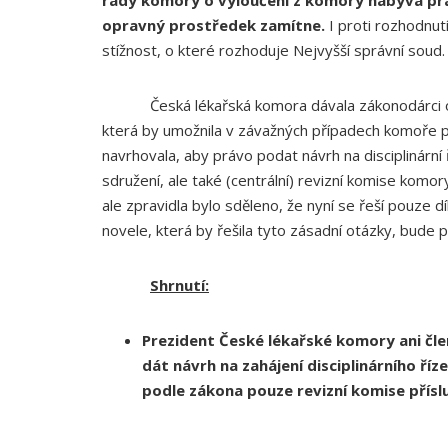
rady komory o vyloučení z komory nabývá práv
opravný prostředek zamítne.
I proti rozhodnut
stížnost, o které rozhoduje Nejvyšší správní soud.
Česká lékařská komora dávala zákonodárci opa
která by umožnila v závažných případech komoře 
navrhovala, aby právo podat návrh na disciplinární 
sdružení, ale také (centrální) revizní komise komo
ale zpravidla bylo sděleno, že nyní se řeší pouze díl
novele, která by řešila tyto zásadní otázky, bude
Shrnutí:
Prezident České lékařské komory ani čl
dát návrh na zahájení disciplinárního ří
podle zákona pouze revizní komise přís