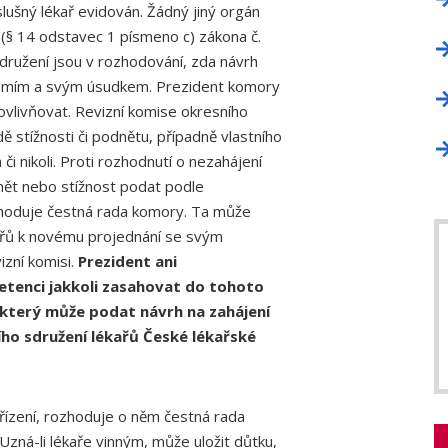
lušný lékař evidován. Žádný jiný orgán
§ 14 odstavec 1 písmeno c) zákona č.
družení jsou v rozhodování, zda návrh
vědomím a svým úsudkem. Prezident komory
ovlivňovat. Revizní komise okresního
 stížnosti či podnětu, případně vlastního
 či nikoli. Proti rozhodnutí o nezahájení
dnět nebo stížnost podat podle
ozhoduje čestná rada komory. Ta může
ékařů k novému projednání se svým
zní komisi.
Prezident ani
tenci jakkoli zasahovat do tohoto
který může podat návrh na zahájení
ního sdružení lékařů České lékařské
ízení, rozhoduje o něm čestná rada
Uzná-li lékaře vinným, může uložit důtku,