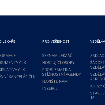
O LÉKAŘE
PRO VEŘEJNOST
VZDĚLÁV
FORMACE
SEZNAM LÉKAŘŮ
ZÁKLAD
KUMENTY ČLK
HOSTUJÍCÍ OSOBY
ŽÁDOST
VZDĚLÁ
GISLATIVA ČLK
PROBLEMATIKA
STÍŽNOSTNÍ AGENDY
VZDĚLÁ
ÁVNÍ KANCELÁŘ ČLK
AKREDI
NAPIŠTE NÁM!
KURZY 
INZERCE
STAVOVS
16